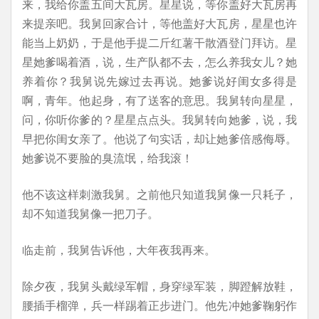
来，我给你盖五间大瓦房。星星说，等你盖好大瓦房再
来提亲吧。我舅回家合计，等他盖好大瓦房，星星也许
能当上奶奶，于是他手提二斤红薯干散酒登门拜访。星
星她爹喝着酒，说，生产队都不去，怎么养我女儿？她
养着你？我舅说先嫁过去再说。她爹说好闺女多得是
啊，青年。他起身，有了送客的意思。我舅转向星星，
问，你听你爹的？星星点点头。我舅转向她爹，说，我
早把你闺女亲了。他说了句实话，却让她爹倍感侮辱。
她爹说不要脸的臭流氓，给我滚！
他不该这样刺激我舅。之前他只知道我舅像一只耗子，
却不知道我舅像一把刀子。
临走前，我舅告诉他，大年夜我再来。
除夕夜，我舅头戴绿军帽，身穿绿军装，脚蹬解放鞋，
腰插手榴弹，兵一样踢着正步进门。他先冲她爹鞠躬作