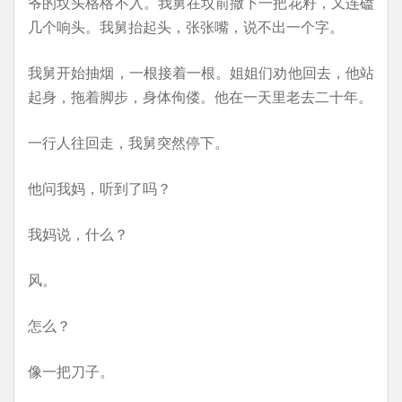
爷的坟头格格不入。我舅在坟前撒下一把花籽，又连磕
几个响头。我舅抬起头，张张嘴，说不出一个字。
我舅开始抽烟，一根接着一根。姐姐们劝他回去，他站
起身，拖着脚步，身体佝偻。他在一天里老去二十年。
一行人往回走，我舅突然停下。
他问我妈，听到了吗？
我妈说，什么？
风。
怎么？
像一把刀子。