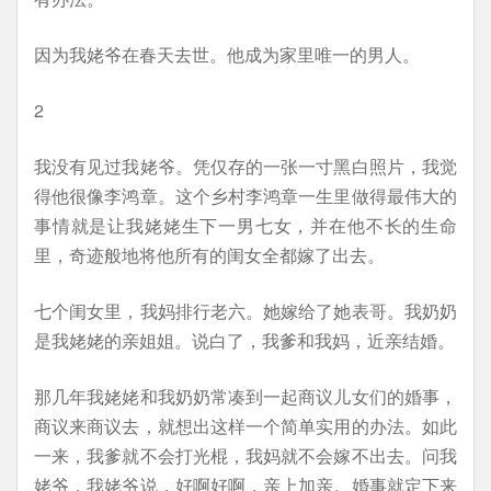
因为我姥爷在春天去世。他成为家里唯一的男人。
2
我没有见过我姥爷。凭仅存的一张一寸黑白照片，我觉
得他很像李鸿章。这个乡村李鸿章一生里做得最伟大的
事情就是让我姥姥生下一男七女，并在他不长的生命
里，奇迹般地将他所有的闺女全都嫁了出去。
七个闺女里，我妈排行老六。她嫁给了她表哥。我奶奶
是我姥姥的亲姐姐。说白了，我爹和我妈，近亲结婚。
那几年我姥姥和我奶奶常凑到一起商议儿女们的婚事，
商议来商议去，就想出这样一个简单实用的办法。如此
一来，我爹就不会打光棍，我妈就不会嫁不出去。问我
姥爷，我姥爷说，好啊好啊，亲上加亲。婚事就定下来