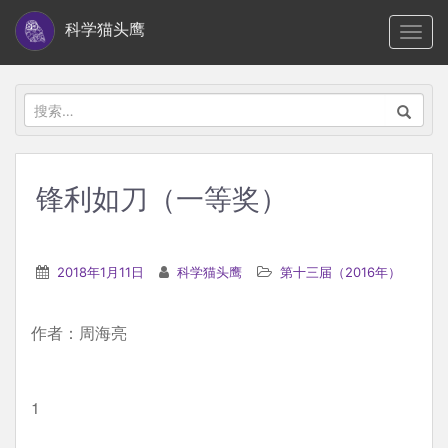
S
科学猫头鹰
TOGG
k
i
p
搜
t
索：
o
m
锋利如刀（一等奖）
a
i
n
2018年1月11日
科学猫头鹰
第十三届（2016年）
c
o
作者：周海亮
n
t
e
1
n
t