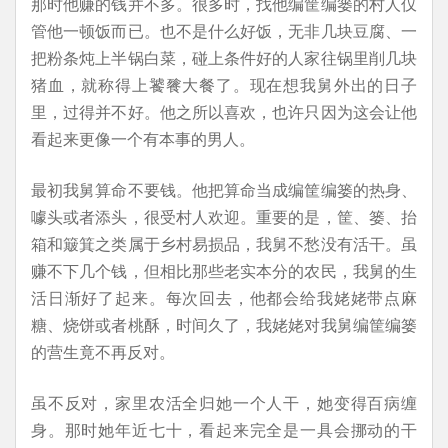
那时他赚的钱并不多。很多时，找他编筐编篓的村人仅
管他一顿饭而已。也不是什么好饭，无非几块豆腐、一
把粉条炖上半锅白菜，碰上条件好的人家往锅里削几块
猪血，就称得上饕餮大餐了。现在想我舅外出的日子
里，过得并不好。他之所以喜欢，也许只因为这会让他
看起来更像一个有本事的男人。
最初我舅算命不要钱。他把算命当成编筐编篓的热身、
噱头或者添头，很受村人欢迎。重要的是，筐、篓、抬
箱和簸箕之类属于乡村易损品，我舅不愁没有活干。虽
赚不下几个钱，但相比那些老实本分的农民，我舅的生
活日渐好了起来。每次回去，他都会给我姥姥带点麻
糖、烧饼或者桃酥，时间久了，我姥姥对我舅编筐编篓
的营生竟不再反对。
虽不反对，家里农活全归她一个人干，她变得百病缠
身。那时她年近七十，看起来完全是一具会挪动的干