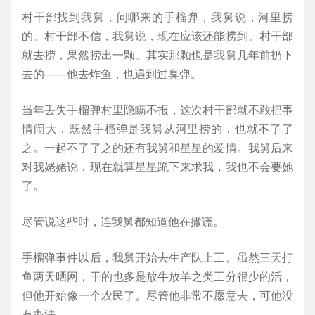
村干部找到我舅，问哪来的手榴弹，我舅说，河里捞
的。村干部不信，我舅说，现在应该还能捞到。村干部
就去捞，果然捞出一颗。其实那颗也是我舅几年前扔下
去的——他去炸鱼，也遇到过臭弹。
当年丢失手榴弹村里隐瞒不报，这次村干部就不敢把事
情闹大，既然手榴弹是我舅从河里捞的，也就不了了
之。一起不了了之的还有我舅和星星的爱情。我舅后来
对我姥姥说，现在就算星星跪下来求我，我也不会要她
了。
尽管说这些时，连我舅都知道他在撒谎。
手榴弹事件以后，我舅开始去生产队上工。虽然三天打
鱼两天晒网，干的也多是放牛放羊之类工分很少的活，
但他开始像一个农民了。尽管他非常不愿意去，可他没
有办法。