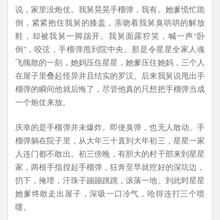
说，家里没炮仗。我舅晃晃手榴弹，我有。她爹慌忙跪
倒，紧紧抱住我舅的膝盖，亲吻着我舅臭哄哄的解放
鞋，却被我舅一脚踹开。我舅面露狞笑，喊一声“卧
倒”，咬弦，手榴弹甩到院中央。那是令星星全家人魂
飞魄散的一刻，她妈压住星星，她爹压住她妈，三个人
在屋子里叠起怪异并且结实的罗汉。后来我舅说甩出手
榴弹的瞬间他就后悔了，尽管他真的只想把手榴弹当成
一个炮仗来放。
庆幸的是手榴弹并未爆炸。即使臭弹，也无人敢动。手
榴弹躺在院子里，从大年三十直到大年初三，星星一家
人连门都不敢出。初三傍晚，有胆大的村干部来到星星
家，两根手指捏起手榴弹，狂奔至早就挖好的深坑边，
扔下，掩埋，汗珠子蹦蹦跳跳，滚落一地。到此时星星
她爹终敢走出屋子，深吸一口冷气，呛得连打三个喷
嚏。