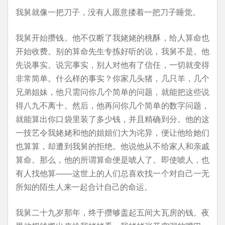
我舅就像一把刀子，没有人愿意搂着一把刀子睡觉。
我舅开始攒钱。他不仅断了我姥姥的桃酥，给人算命也
开始收费。别的算命先生专拣好听的说，我舅不是。他
先说事实。说完事实，别人对他有了信任，一切就变得
非常简单。什么样的事实？你家几头猪，几只羊，几个
兄弟姐妹，他只需问你几个简单的问题，就能把这些说
得八九不离十。然后，他再问你几个简单的数字问题，
就能算出你口袋里装了多少钱，并且精确到分。他的这
一技艺令我姥姥和他的姐姐们大为诧异，便让他给她们
也算算，却遭到我舅的拒绝。他说他从不给家人和亲戚
算命。那么，他的所谓算命便是唬人了。即使唬人，也
有人找他算——这世上的人们总喜欢找一个对自己一无
所知的陌生人来一起合计自己的命运。
我舅二十九岁那年，终于攒够盖起五间大瓦房的钱。夜