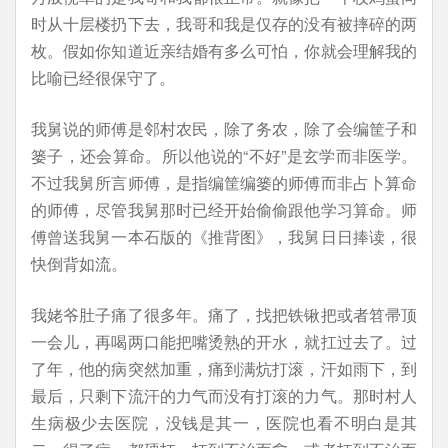
时从十层楼扔下去，我哥和我是仅存的没有被摔碎的两
枚。假如你知道近亲结婚有多么可怕，你就会理解我的
比喻已经很保守了。
我舅说的师傅是邻村农民，除了务农，除了会编筐子和
篓子，还会算命。所以他说的“不好”是玄学而非医学。
不过我舅所言师傅，是指编筐编篓的师傅而非占卜算命
的师傅，尽管我舅那时已经开始偷偷跟他学习算命。师
傅曾送我舅一本石版的《推背图》，我舅日日捧读，很
快倒背如流。
我姥爷肚子痛了很多年。痛了，找把铁锹把或者笤帚顶
一会儿，再喝两口能把嘴烫熟的开水，就扛过去了。过
了年，他的病突然加重，痛到满炕打滚，汗如雨下，到
最后，只剩下流汗的力气而没有打滚的力气。那时村人
生病极少去医院，没钱是其一，医院也看不明白是其