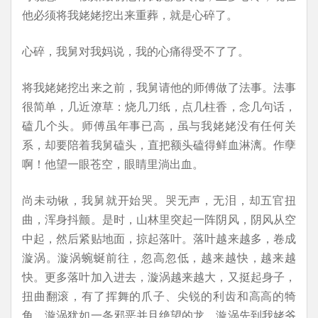
他必须将我姥姥挖出来重葬，就是心碎了。
心碎，我舅对我妈说，我的心痛得受不了了。
将我姥姥挖出来之前，我舅请他的师傅做了法事。法事
很简单，几近潦草：烧几刀纸，点几柱香，念几句话，
磕几个头。师傅虽年事已高，虽与我姥姥没有任何关
系，却要陪着我舅磕头，直把额头磕得鲜血淋漓。作孽
啊！他望一眼苍空，眼睛里淌出血。
尚未动锹，我舅就开始哭。哭无声，无泪，却五官扭
曲，浑身抖颤。是时，山林里突起一阵阴风，阴风从空
中起，然后紧贴地面，掠起落叶。落叶越来越多，卷成
漩涡。漩涡蜿蜒前往，忽高忽低，越来越快，越来越
快。更多落叶加入进去，漩涡越来越大，又挺起身子，
扭曲翻滚，有了挥舞的爪子、尖锐的利齿和高高的犄
角。漩涡犹如一条邪恶并且绝望的龙。漩涡先到我姥爷