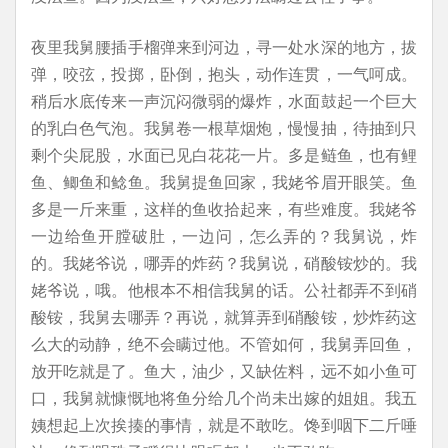
夜里我舅腰插手榴弹来到河边，寻一处水深的地方，拔
弹，咬弦，投掷，卧倒，抱头，动作连贯，一气呵成。
稍后水底传来一声沉闷微弱的爆炸，水面鼓起一个巨大
的乳白色气泡。我舅卷一根草烟炮，慢慢抽，待抽到只
剩个尖屁股，水面已见白花花一片。多是鲢鱼，也有鲤
鱼、鲫鱼和鲶鱼。我舅提鱼回家，我姥爷眉开眼笑。鱼
多是一斤来重，这样的鱼收拾起来，有些难度。我姥爷
一边给鱼开膛破肚，一边问，怎么弄的？我舅说，炸
的。我姥爷说，哪弄的炸药？我舅说，硝酸铵炒的。我
姥爷说，哦。他根本不相信我舅的话。公社都弄不到硝
酸铵，我舅去哪弄？再说，就算弄到硝酸铵，炒炸药这
么大的动静，绝不会瞒过他。不管如何，我舅弄回鱼，
放开吃就是了。鱼大，油少，又缺佐料，远不如小鱼可
口，我舅就慷慨地将鱼分给几个尚未出嫁的姐姐。我五
姨想起上次挨揍的事情，就是不敢吃。馋到咽下二斤唾