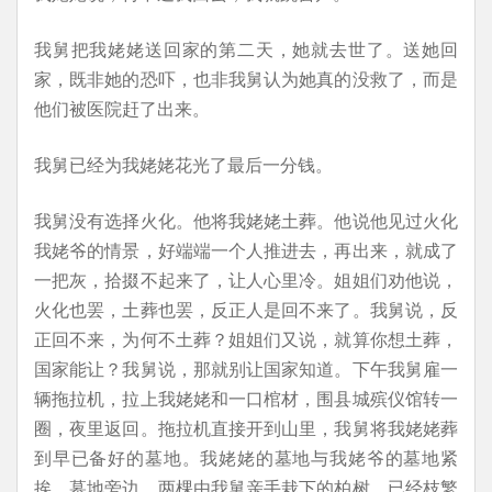
我舅把我姥姥送回家的第二天，她就去世了。送她回
家，既非她的恐吓，也非我舅认为她真的没救了，而是
他们被医院赶了出来。
我舅已经为我姥姥花光了最后一分钱。
我舅没有选择火化。他将我姥姥土葬。他说他见过火化
我姥爷的情景，好端端一个人推进去，再出来，就成了
一把灰，拾掇不起来了，让人心里冷。姐姐们劝他说，
火化也罢，土葬也罢，反正人是回不来了。我舅说，反
正回不来，为何不土葬？姐姐们又说，就算你想土葬，
国家能让？我舅说，那就别让国家知道。下午我舅雇一
辆拖拉机，拉上我姥姥和一口棺材，围县城殡仪馆转一
圈，夜里返回。拖拉机直接开到山里，我舅将我姥姥葬
到早已备好的墓地。我姥姥的墓地与我姥爷的墓地紧
挨，墓地旁边，两棵由我舅亲手栽下的柏树，已经枝繁