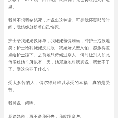
里。
我舅不想我姥姥死，才说出这种话。可是我怀疑那段时
间，我姥姥总盼着自己快死。
护士给我姥姥换床单，我姥姥羞愧难当，冲护士抱歉地
笑；护士给我姥姥洗屁股，我姥姥又羞又怕，感激得差
点给护士跪下。之前她只侍候过别人，何时让别人如此
侍候过她？所以有一天，她郑重地对我舅说，我受不了
了。受这份罪干什么？
受太多苦的人，偶尔得到难以承受的幸福，真的是受
苦。
我舅说，闭嘴。
我姥姥说，再不送我回去，我就跳窗户。