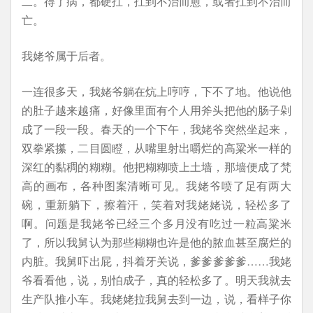
二。得了病，都硬扛，扛到不治而愈，或者扛到不治而
亡。
我姥爷属于后者。
一连很多天，我姥爷躺在炕上哼哼，下不了地。他说他
的肚子越来越痛，好像里面有个人用斧头把他的肠子剁
成了一段一段。春天的一个下午，我姥爷突然坐起来，
双拳紧攥，二目圆瞪，从嘴里射出嚼烂的高粱米一样的
深红的黏稠的糊糊。他把糊糊喷上土墙，那墙便成了梵
高的画布，各种图案清晰可见。我姥爷喷了足有两大
碗，重新躺下，擦着汗，笑着对我姥姥说，轻松多了
啊。问题是我姥爷已经三个多月没有吃过一粒高粱米
了，所以我舅认为那些糊糊也许是他的脓血甚至腐烂的
内脏。我舅吓出屁，抖着牙关说，爹爹爹爹爹……我姥
爷看看他，说，别怕成子，真的轻松多了。明天我就去
生产队推小车。我姥姥拉我舅去到一边，说，看样子你