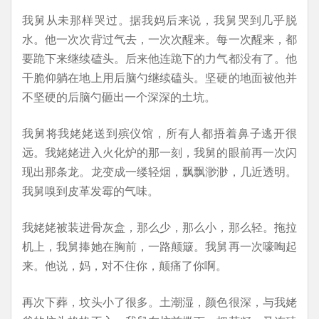
我舅从未那样哭过。据我妈后来说，我舅哭到几乎脱
水。他一次次背过气去，一次次醒来。每一次醒来，都
要跪下来继续磕头。后来他连跪下的力气都没有了。他
干脆仰躺在地上用后脑勺继续磕头。坚硬的地面被他并
不坚硬的后脑勺砸出一个深深的土坑。
我舅将我姥姥送到殡仪馆，所有人都捂着鼻子逃开很
远。我姥姥进入火化炉的那一刻，我舅的眼前再一次闪
现出那条龙。龙变成一缕轻烟，飘飘渺渺，几近透明。
我舅嗅到皮革发霉的气味。
我姥姥被装进骨灰盒，那么少，那么小，那么轻。拖拉
机上，我舅捧她在胸前，一路颠簸。我舅再一次嚎啕起
来。他说，妈，对不住你，颠痛了你啊。
再次下葬，坟头小了很多。土潮湿，颜色很深，与我姥