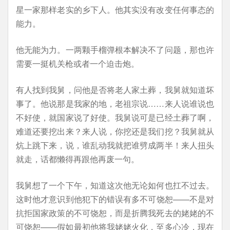
星一家那样老实的乡下人。他其实没有改变任何事态的
能力。
他无能为力。一两颗手榴弹根本解决不了问题，那也许
需要一挺机关枪或者一个迫击炮。
有人找到我舅，问他是否将老人家土葬，我舅就知道坏
事了。他说那是我家的地，老祖宗说……来人说谁说也
不好使，就国家说了好使。我舅说可是已经土葬了啊，
难道还要挖出来？来人说，你挖还是我们挖？我舅就从
炕上跳下来，说，谁乱动我就把谁劈成两半！来人扭头
就走，话都懒得再跟他再废一句。
我舅想了一个下午，知道这次他无论如何也扛不过去。
这时他才意识到他犯下的错误有多不可饶恕——不是对
抗拒国家政策的不可饶恕，而是折腾我死去的姥姥的不
可饶恕——假如最初他将我姥姥火化，至多心冷，现在