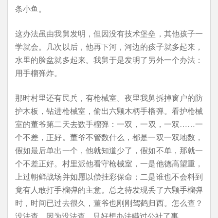
条小鱼。
这办法虽由我舅发明，但因没有技术堡垒，其他孩子一
学就会。几次以后，他再下河，河边的孩子就多起来，
水里的脸盆就多起来。我舅于是发明了另外一个办法：
用手榴弹炸。
那时村里还有民兵，有枪械室。夜里我舅拆掉窗户的防
护木板，钻进枪械室，偷出六颗木柄手榴弹。看护枪械
室的董爷第二天去数手榴弹：一双，一双，一双……一
个不差，正好。董爷不管数什么，都是一双一双地数，
假如最后单出一个，他就知道少了，假如不单，那就一
个不差正好。村里派他看守枪械室，一是他德高望重，
上过朝鲜战场并如愿以偿挂彩保命；二是谁也不会料到
竟有人敢打手榴弹的主意。总之待发现丢了六颗手榴弹
时，时间已过去很久，董爷也刚刚驾鹤归西。怎么查？
没法查。因为没法查，只好想办法瞒过公社了事。