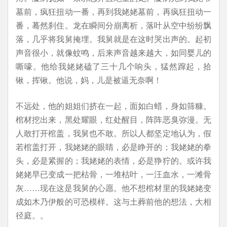
墓前，疯狂扭动一番，再到我姥姥墓前，再疯狂扭动一
番，蓦然刹住。龙在瞬间分崩离析，落叶从空中纷纷飘
落，几乎将我舅掩埋。我舅就是在这时哭出声的。起初
声音很小，就像蚊鸣，后来声音越来越大，如同婴儿的
嘶嚎。他给我姥姥磕了三十几个响头，猛然蹿起，拾
锹，挥锹。他说，妈，儿是被逼无奈啊！
不远处，他的姐姐们挤在一起，面如白蜡，身如筛糠。
棺材挖出来，黑处耀眼，红处醒目，阵阵恶臭弥漫。无
人敢打开棺盖，我舅也不敢。所以人都坚定地认为，假
若棺盖打开，我姥姥的眼睛，必是睁开的；我姥姥的拳
头，必是紧握的；我姥姥的表情，必是狰狞的。或许我
姥姥早已变成一把枯骨，一堆枯叶，一汪血水，一滩骨
灰……现在这是我舅的心愿。他不想棺材里的我姥姥变
成如木乃伊般的可恐模样。这与土葬前他的想法，大相
径庭。。