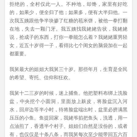
拒绝的，全村仅此一人。不种地，却馋，家里有好吃
的，如果少，便全归了他；如果多，便有大半归他。一
次我五姨跟他争半块掺了红糖的苞米饼，被他一拳打翻
在地，失去一颗门牙。我五姨找我姥姥告状，我姥姥
说，抢成子的东西，打你一拳能怎么着？我姥姥重男轻
女，近五十岁得一子，看得比七个闺女的脑袋加在一起
都重要。
我舅最大的姐姐大我舅三十岁。那些年月，生育是全民
的希望、寄托、信仰和狂欢。
我舅十二三岁的时候，迷上捕鱼。他把塑料布绑上洗脸
盆，中央挖个小圆洞，里面放上麸皮，将脸盆沉入河
水，回岸边等半小时，待将脸盆端出时，盆里必挤满黑
压压的小鱼。鱼提回家，我姥爷掐把鱼头，洗透，用一
点油煎了，香透半个村子。姐姐们自然是没份的，或者
有，也仅仅是十条八条，而我舅每次至少能带回五六百