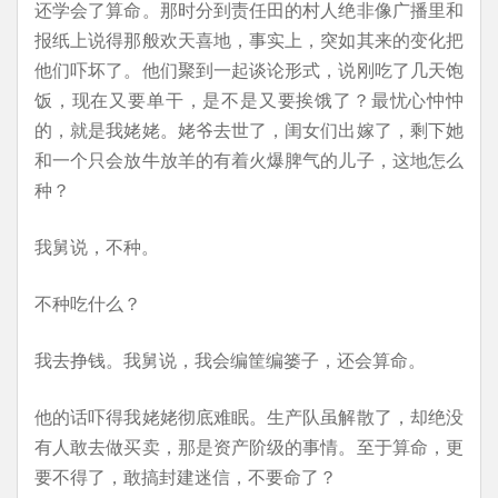
还学会了算命。那时分到责任田的村人绝非像广播里和
报纸上说得那般欢天喜地，事实上，突如其来的变化把
他们吓坏了。他们聚到一起谈论形式，说刚吃了几天饱
饭，现在又要单干，是不是又要挨饿了？最忧心忡忡
的，就是我姥姥。姥爷去世了，闺女们出嫁了，剩下她
和一个只会放牛放羊的有着火爆脾气的儿子，这地怎么
种？
我舅说，不种。
不种吃什么？
我去挣钱。我舅说，我会编筐编篓子，还会算命。
他的话吓得我姥姥彻底难眠。生产队虽解散了，却绝没
有人敢去做买卖，那是资产阶级的事情。至于算命，更
要不得了，敢搞封建迷信，不要命了？