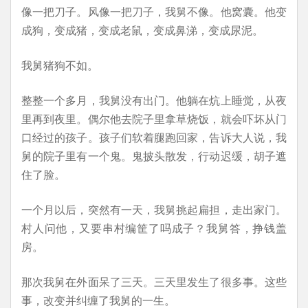
像一把刀子。风像一把刀子，我舅不像。他窝囊。他变
成狗，变成猪，变成老鼠，变成鼻涕，变成尿泥。
我舅猪狗不如。
整整一个多月，我舅没有出门。他躺在炕上睡觉，从夜
里再到夜里。偶尔他去院子里拿草烧饭，就会吓坏从门
口经过的孩子。孩子们软着腿跑回家，告诉大人说，我
舅的院子里有一个鬼。鬼披头散发，行动迟缓，胡子遮
住了脸。
一个月以后，突然有一天，我舅挑起扁担，走出家门。
村人问他，又要串村编筐了吗成子？我舅答，挣钱盖
房。
那次我舅在外面呆了三天。三天里发生了很多事。这些
事，改变并纠缠了我舅的一生。