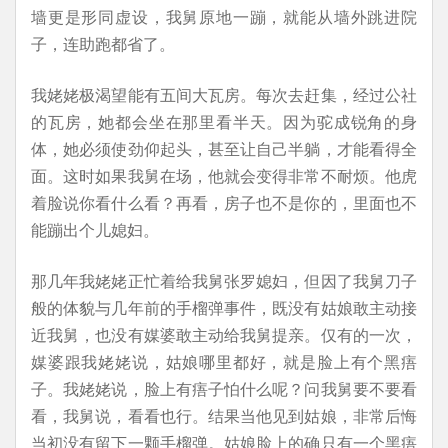
墙更是形同虚设，我舅原地一蹦，就能从墙外跳进院
子，连助跑都省了。
我姥姥极渴望能有五间大瓦房。每次去赶集，经过公社
的瓦房，她都会坐在那里看半天。因为驼成锐角的身
体，她必须使劲仰起头，甚至让自己半躺，才能看得全
面。这时如果我舅在场，他就会变得非常不耐烦。他虎
着脸说你看什么看？再看，房子也不是你的，里面也不
能蹦出个儿媳妇。
那几年我姥姥正忙着给我舅张罗媳妇，但因了我舅刀子
般的体貌与几年前的手榴弹事件，既没有姑娘敢主动接
近我舅，也没有媒婆敢主动给我舅提亲。仅有的一次，
媒婆跟我姥姥说，姑娘哪里都好，就是脸上有个黑痦
子。我姥姥说，脸上有痦子怕什么呢？问我舅要不要看
看，我舅说，看看也行。结果当他见到姑娘，非常后悔
当初没有留下一颗手榴弹。姑娘脸上的确只有一个黑痦