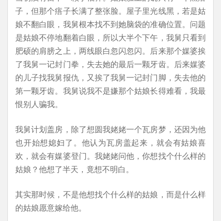
子，但那个痦子长满了整张脸。屋子里光线黑，若是姑
娘不翻白眼，我舅根本找不到她脑袋的准确位置。问题
是姑娘不停地翻着白眼，所以大半个下午，我舅只看到
肥硕的肩膀之上，两线眼白忽闪忽闪。后来那个媒婆挨
了我舅一记封门拳，失去她的最后一颗牙齿。后来媒婆
的儿子找我舅报仇，又挨了我舅一记封门脚，失去他的
第一颗牙齿。我舅说我不是嫌那个姑娘长得难看，我最
恨别人骗我。
我舅计划盖房，除了想圆我姥姥一个瓦房梦，还因为他
也开始想媳妇了。他认为瓦房盖起来，就会有姑娘喜
欢，就会有媒婆登门。我姥姥问他，你想找个什么样的
姑娘？他想了半天，竟想不明白。
其实那时候，不是他想找个什么样的姑娘，而是什么样
的姑娘愿意嫁给他。