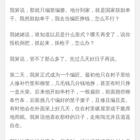
我舅说，那就只编筐编篓。地分到家，就是国家鼓励单
干。既然鼓励单干，我去当编匠挣钱，怎么不行？
我姥姥说，谁知道以后是什么形式？哪天再变了，说你
投机倒把，抓起来，挨枪子，怎么办？
我舅说，管不了那么多了。先过几天好日子再说。
第二天，我舅正式成为一个编匠。最初他只在村子里给
人修补竹筐和柳筐，几毛钱几分钱地挣，甚至有时只挣
一盒火柴。后来他开始串村子，一根扁担，前面挑些柳
条竹条，后面挑几个编好的筐子篓子，且修且编且卖。
有时他会在外面呆上好几天，住在村里碾屋里或干脆席
地而眠。我舅说他喜欢那样的日子，走南闯北并且逍遥
自在。