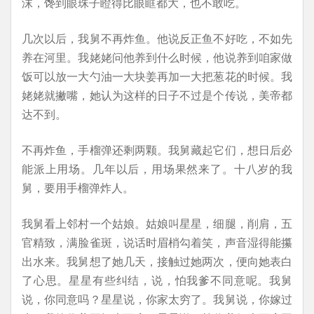
沫，馋到眼珠子瞪得比眼眶都大，也不敢吃。
几次以后，我舅不再炸鱼。他说反正鱼不好吃，不如先
养在河里。我姥姥问他养到什么时候，他说养到咱家做
饭可以放一大勺油一大块姜再加一大把葱花的时候。我
姥姥就撇嘴，她认为这样的日子不过是个传说，美帝都
达不到。
不再炸鱼，手榴弹还剩两颗。我舅藏起它们，想日后必
能派上用场。几年以后，用场果然来了。十八岁的我
舅，要用手榴弹炸人。
我舅看上邻村一个姑娘。姑娘叫星星，细腿，削肩，五
官精致，满脸雀斑，说话时眉梢勾着笑，声音湿得能攥
出水来。我舅想了她几天，接触过她两次，便向她表白
了心思。星星有些纠结，说，怕我爹不同意呢。我舅
说，你同意吗？星星说，你家太穷了。我舅说，你嫁过