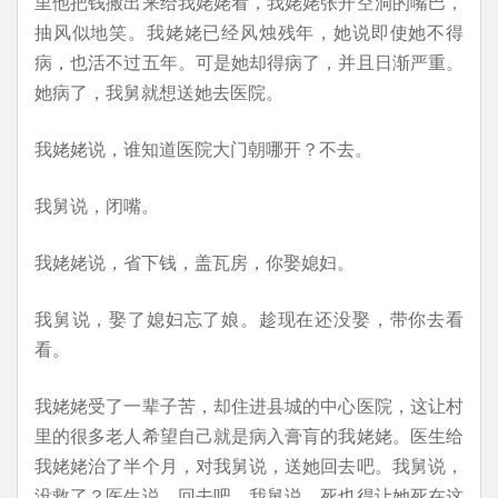
里他把钱搬出来给我姥姥看，我姥姥张开空洞的嘴巴，
抽风似地笑。我姥姥已经风烛残年，她说即使她不得
病，也活不过五年。可是她却得病了，并且日渐严重。
她病了，我舅就想送她去医院。
我姥姥说，谁知道医院大门朝哪开？不去。
我舅说，闭嘴。
我姥姥说，省下钱，盖瓦房，你娶媳妇。
我舅说，娶了媳妇忘了娘。趁现在还没娶，带你去看
看。
我姥姥受了一辈子苦，却住进县城的中心医院，这让村
里的很多老人希望自己就是病入膏肓的我姥姥。医生给
我姥姥治了半个月，对我舅说，送她回去吧。我舅说，
没救了？医生说，回去吧。我舅说，死也得让她死在这