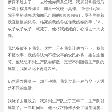
爹撑不过去了……去给他弄两条鱼吧。我舅就拿着最后
一颗手榴弹去炸鱼，却再一次碰上臭弹。待他回到家，
院子里挤满邻居和闻讯赶回的姐姐姐夫们，屋子里躺着
我直挺挺的姥爷。临死前我姥爷抓住我姥姥的手，说，
成子成子成子！就死了。他将我姥姥的手心抠去一大块
肉。
我姥爷放不下我舅。这世上只有我舅让他放不下。我舅
不擅农事，我姥爷认为不擅农事的农民必将一生苦难相
随。他绝想不到生产队会解散，更想不到随着生产队的
解散，我舅从此不再是农民。
仍然是农民身份，却不种地。我舅过着一种与乡下人迥
然不同的生活。
我姥爷去世以后，我舅到生产队上了三年工，生产队就
解散了。三年时间里，他不仅跟师傅学会了编筐编篓，