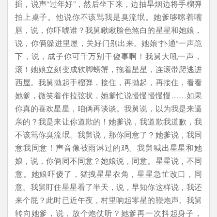
揖，说声“过年好”，然后坐下来，边抽旱烟边将手榴弹
拍上桌子。他说你不该骂我是臭流氓。她爹哆嗦着嘴
唇，说，你吓唬谁？我舅瞅瞅脸色煞白的星星和她娘，
说，你俩躲进里屋，关好门别出来。她娘“扑通”一声跪
下，说，成子你可千万别干傻事啊！我舅大吼一声，
滚！她娘立刻变成软脚螃蟹，拖着星星，连滚带爬逃进
西屋。我舅抛起手榴弹，接住，再抛起，再接住，看看
她爹，微笑着作拉弦状，她爹忙说慢慢慢慢慢……如果
你真的喜欢星星，咱俩再谈谈。我舅说，以为我是来逼
亲的？我是来让你道歉的！她爹说，我道歉我道歉，我
不该骂你臭流氓。我舅说，那你同意了？她爹说，我同
意我同意！声音像被雨淋过的鸡。我舅喊出星星和她
娘，说，你俩同不同意？她娘说，同意。星星说，不同
意。她娘吓傻了，猛拽星星衣角，星星急忙改口，同
意。我舅盯住星星看了半天，说，早知你这样说，我还
来个屁？此时已近午夜，村里响起零星的鞭炮声。我舅
转向她爹，说，放个炮仗听？她爹再一次抖起身子，