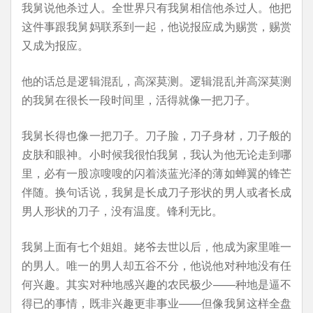
我舅说他杀过人。全世界只有我舅相信他杀过人。他把
这件事跟我舅妈联系到一起，他说报应成为赐赏，赐赏
又成为报应。
他的话总是逻辑混乱，高深莫测。逻辑混乱并高深莫测
的我舅在很长一段时间里，活得就像一把刀子。
我舅长得也像一把刀子。刀子脸，刀子身材，刀子般的
皮肤和眼神。小时候我很怕我舅，我认为他无论走到哪
里，必有一股凉嗖嗖的闪着淡蓝光泽的薄如蝉翼的锋芒
伴随。换句话说，我舅是长成刀子形状的男人或者长成
男人形状的刀子，没有温度。锋利无比。
我舅上面有七个姐姐。姥爷去世以后，他成为家里唯一
的男人。唯一的男人却五谷不分，他说他对种地没有任
何兴趣。其实对种地感兴趣的农民极少——种地是逼不
得已的事情，既非兴趣更非事业——但像我舅这样全盘