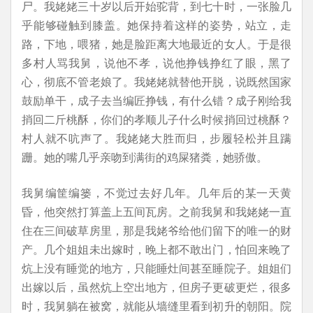
尸。我姥姥三十岁以后开始驼背，到七十时，一张脸几
乎能够碰触到膝盖。她保持着这样的姿势，站立，走
路，下地，喂猪，她是脸距离大地最近的女人。于是很
多村人骂我舅，说他不孝，说他挣钱挣红了眼，黑了
心，彻底不管老娘了。我姥姥就替他开脱，说既然国家
鼓励单干，成子去当编匠挣钱，有什么错？成子刚给我
捎回二斤桃酥，你们的孝顺儿子什么时候捎回过桃酥？
村人就不吭声了。我姥姥大胜而归，步履轻松并且蹒
跚。她的嘴几乎亲吻到满街的鸡屎猪粪，她骄傲。
我舅编筐编篓，不觉过去好几年。几年后的某一天黄
昏，他突然打算盖上五间瓦房。之前我舅和我姥姥一直
住在三间破草房里，那是我姥爷给他们留下的唯一的财
产。几个姐姐未出嫁时，晚上都不敢出门，怕回来晚了
炕上没有睡觉的地方，只能睡灶间甚至睡院子。姐姐们
出嫁以后，虽然炕上空出地方，但房子更破更烂，很多
时，我舅躺在被窝，就能从墙缝里看到初升的朝阳。院