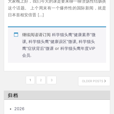
大家晚上好，我们今天的课是要来聊一聊溃疡性结肠炎
这个话题。 上个周末有一个爆炸性的国际新闻，就是
日本首相安倍晋 […]
继续阅读请订阅
科学猫头鹰“健康素养”微
课
,
科学猫头鹰“健康误区”微课
,
科学猫头
鹰“症状背后”微课
or
科学猫头鹰年度VIP
会员
.
文
1
2
3
OLDER POSTS
章
分
归档
页
2026