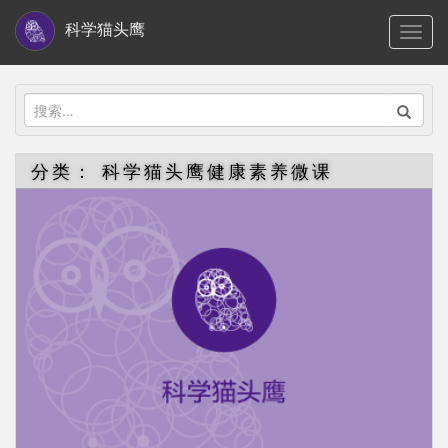
S
科学猫头鹰
TOGG
k
i
p
搜
t
索：
o
分类：
科学猫头鹰健康素养微课
m
a
i
n
c
o
n
t
e
n
t