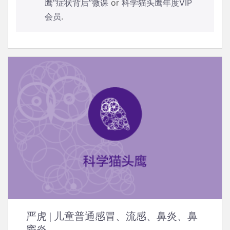
鹰“症状背后”微课
or
科学猫头鹰年度VIP
会员
.
严虎 | 儿童普通感冒、流感、鼻炎、鼻
窦炎