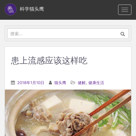
S
科学猫头鹰
TOGG
k
i
p
搜
t
索：
o
m
患上流感应该这样吃
a
i
n
,
2018年1月10日
猫头鹰
健解
健康生活
c
o
n
t
e
n
t