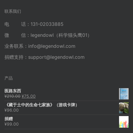
联系我们
电 话：131-02033885
微 信：legendowl（科学猫头鹰01）
业务联系：
info@legendowl.com
捐赠支持：
support@legendowl.com
产品
医路东西
原
当
¥
210.00
¥
75.00
价
前
《藏于土中的生命七家族》（游戏卡牌）
为：
价
¥
96.00
¥210.00。
格
为：
捐赠
¥75.00。
¥
99.00