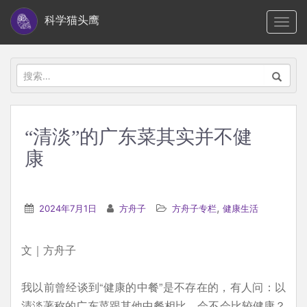
S
科学猫头鹰
TOGG
k
i
p
搜
t
索：
o
m
“清淡”的广东菜其实并不健
a
康
i
n
c
,
2024年7月1日
方舟子
方舟子专栏
健康生活
o
n
t
文｜方舟子
e
n
我以前曾经谈到“健康的中餐”是不存在的，有人问：以
t
清淡著称的广东菜跟其他中餐相比，会不会比较健康？