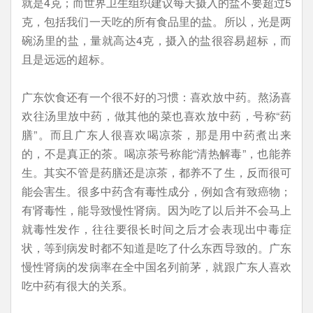
就是4克；而世界卫生组织建议每天摄入的盐不要超过5
克，包括我们一天吃的所有食品里的盐。所以，光是两
碗汤里的盐，量就高达4克，摄入的盐很容易超标，而
且是远远的超标。
广东饮食还有一个很不好的习惯：喜欢放中药。熬汤喜
欢往汤里放中药，做其他的菜也喜欢放中药，号称“药
膳”。而且广东人很喜欢喝凉茶，那是用中药煮出来
的，不是真正的茶。喝凉茶号称能“清热解毒”，也能养
生。其实不管是药膳还是凉茶，都养不了生，反而很可
能会害生。很多中药含有毒性成分，例如含有致癌物；
有肾毒性，能导致慢性肾病。因为吃了以后并不会马上
就毒性发作，往往要很长时间之后才会表现出中毒症
状，等到病发时都不知道是吃了什么东西导致的。广东
慢性肾病的发病率在全中国名列前茅，就跟广东人喜欢
吃中药有很大的关系。