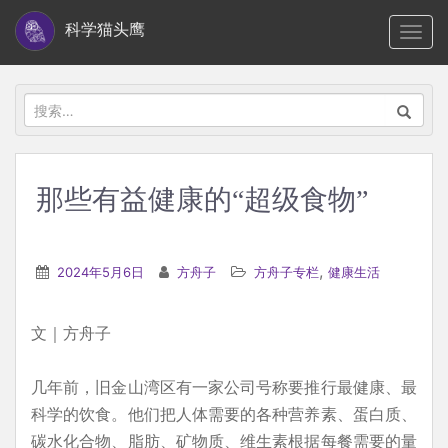
S
科学猫头鹰
TOGG
k
i
p
搜
t
索：
o
m
那些有益健康的“超级食物”
a
i
n
,
2024年5月6日
方舟子
方舟子专栏
健康生活
c
o
文｜方舟子
n
t
几年前，旧金山湾区有一家公司号称要推行最健康、最
e
科学的饮食。他们把人体需要的各种营养素、蛋白质、
n
碳水化合物、脂肪、矿物质、维生素根据每餐需要的量
t