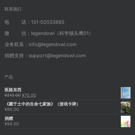
联系我们
电 话：131-02033885
微 信：legendowl（科学猫头鹰01）
业务联系：
info@legendowl.com
捐赠支持：
support@legendowl.com
产品
医路东西
原
当
¥
210.00
¥
75.00
价
前
《藏于土中的生命七家族》（游戏卡牌）
为：
价
¥
96.00
¥210.00。
格
为：
捐赠
¥75.00。
¥
99.00