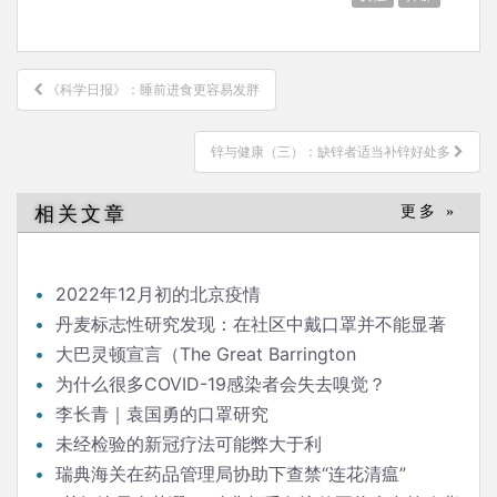
文
《科学日报》：睡前进食更容易发胖
章
导
锌与健康（三）：缺锌者适当补锌好处多
航
相关文章
更多 »
2022年12月初的北京疫情
丹麦标志性研究发现：在社区中戴口罩并不能显著
降低（新冠）感染率
大巴灵顿宣言（The Great Barrington
Declaration）
为什么很多COVID-19感染者会失去嗅觉？
李长青｜袁国勇的口罩研究
未经检验的新冠疗法可能弊大于利
瑞典海关在药品管理局协助下查禁“连花清瘟”