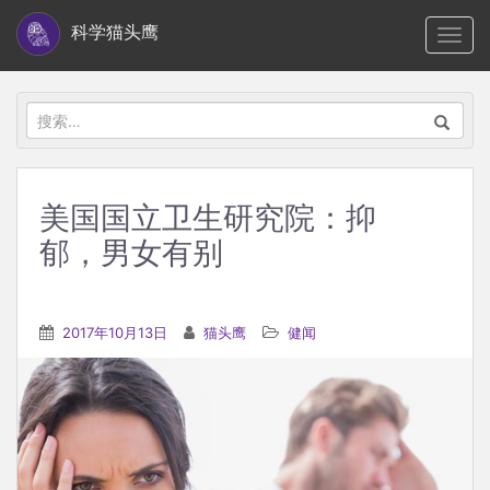
S
科学猫头鹰
TOGG
k
i
p
搜
t
索：
o
m
美国国立卫生研究院：抑
a
郁，男女有别
i
n
c
2017年10月13日
猫头鹰
健闻
o
n
t
e
n
t