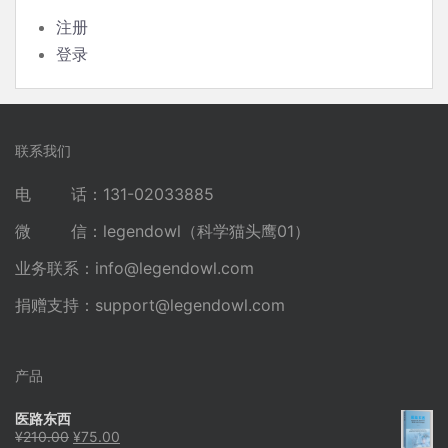
注册
登录
联系我们
电 话：131-02033885
微 信：legendowl（科学猫头鹰01）
业务联系：
info@legendowl.com
捐赠支持：
support@legendowl.com
产品
医路东西
原
当
¥
210.00
¥
75.00