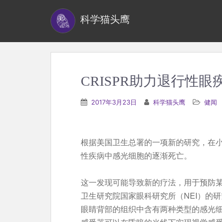
S
科学猫头鹰
k
i
p
t
o
CRISPR助力退行性眼
m
a
2017年3月23日
科学猫头鹰
健闻
i
n
c
根据美国卫生总署的一项新的研究，在小
o
性疾病中感光细胞的逐渐死亡。
n
t
这一发现可能导致新的疗法，用于预防
e
卫生研究院国家眼科研究所（NEI）的研
n
眼睛背部的组织中含有两种类型的感光
t