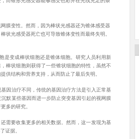
受，而锥形光感受器能够感受色彩并在光线充足的条
视网膜变性。然而，因为棒状光感器还为锥体感受器
，棒状光感受器死亡也可导致锥体变性而最终失明。
细胞是变成棒状细胞还是锥体细胞。研究人员利用新
默后，棒状细胞则获得了一些锥状细胞的特性，虽然不
胞提供结构和营养支持，从而防止了最后失明。
规基因治疗不同，传统的基因治疗方法是引入正常基
过沉默某些基因而进一步防止突变基因引起的视网膜
行更多的研究。
立，还需要收集更多的相关数据。然而，这一发现为基
供了证据。