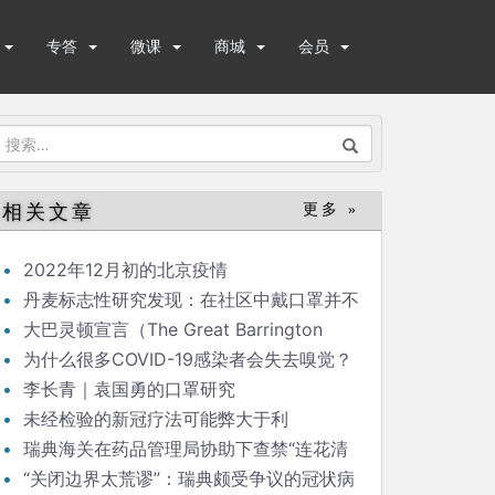
专答
微课
商城
会员
搜
索：
相关文章
更多 »
2022年12月初的北京疫情
丹麦标志性研究发现：在社区中戴口罩并不
能显著降低（新冠）感染率
大巴灵顿宣言（The Great Barrington
Declaration）
为什么很多COVID-19感染者会失去嗅觉？
李长青｜袁国勇的口罩研究
未经检验的新冠疗法可能弊大于利
瑞典海关在药品管理局协助下查禁“连花清
瘟”
“关闭边界太荒谬”：瑞典颇受争议的冠状病