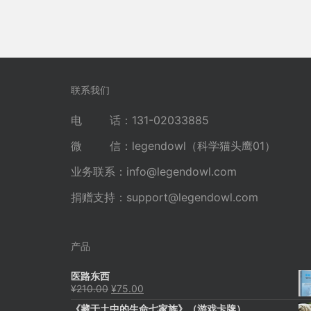
联系我们
电 话：131-02033885
微 信：legendowl（科学猫头鹰01）
业务联系：
info@legendowl.com
捐赠支持：
support@legendowl.com
产品
医路东西
原
当
¥
210.00
¥
75.00
价
前
《藏于土中的生命七家族》（游戏卡牌）