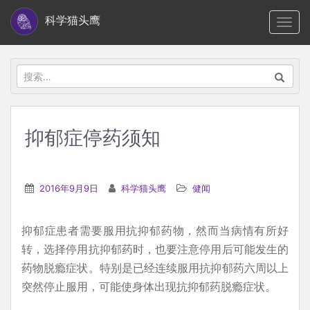
S
科学猫头鹰
TOGG
k
i
p
搜
t
索：
o
m
抑郁症停药须知
a
i
n
2016年9月9日
科学猫头鹰
健闻
c
o
抑郁症患者需要服用抗抑郁药物，然而当病情有所好
n
转，选择停用抗抑郁药时，也要注意停用后可能发生的
t
药物脱瘾症状。特别是已经连续服用抗抑郁药六周以上
e
突然停止服用，可能使身体出现抗抑郁药脱瘾症状。
n
t