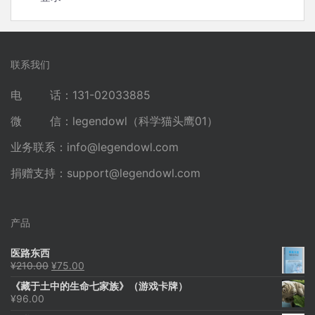
联系我们
电 话：131-02033885
微 信：legendowl（科学猫头鹰01）
业务联系：
info@legendowl.com
捐赠支持：
support@legendowl.com
产品
医路东西
原
当
¥
210.00
¥
75.00
价
前
《藏于土中的生命七家族》（游戏卡牌）
为：
价
¥
96.00
¥210.00。
格