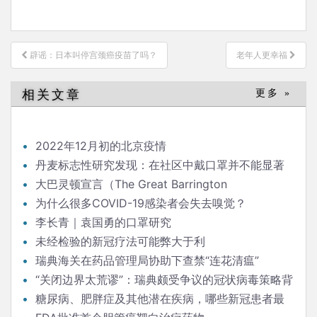
文
辟谣：日本叫停宫颈癌疫苗了吗？
老年人更幸福
章
导
相关文章
更多 »
航
2022年12月初的北京疫情
丹麦标志性研究发现：在社区中戴口罩并不能显著
降低（新冠）感染率
大巴灵顿宣言（The Great Barrington
Declaration）
为什么很多COVID-19感染者会失去嗅觉？
李长青｜袁国勇的口罩研究
未经检验的新冠疗法可能弊大于利
瑞典海关在药品管理局协助下查禁“连花清瘟”
“关闭边界太荒谬”：瑞典颇受争议的冠状病毒策略背
后的流行病学家
糖尿病、肥胖症及其他潜在疾病，哪些新冠患者最