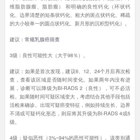
维脂肪腺瘤、脂肪瘤） 和明确的良性钙化（环状钙
化、边界清楚的短条状钙化、粗大的斑点状钙化、稀疏
的大小较单一的圆点状钙化、新月形的沉积型钙化）。
建议：
常规乳腺癌筛查
3级：良性可能性大（大于98％）。
建议：如果是首次发现，建议6、12、24个月后再次检
查，查看该区域是否随时间变化。如果两年内没有进
展，诊断可以降级为BI-RADS 2（良性），可不必活
检。如果随时间可疑区域变大，考虑结合其他手段包括
活检来确诊。出现可疑癌变特征，例如持续生长、边界
不清或可疑钙化形态，则应将其升级为BI-RADS 4或5
级。
4级：疑似恶性（3%~94%的恶性可能性）。该类别通