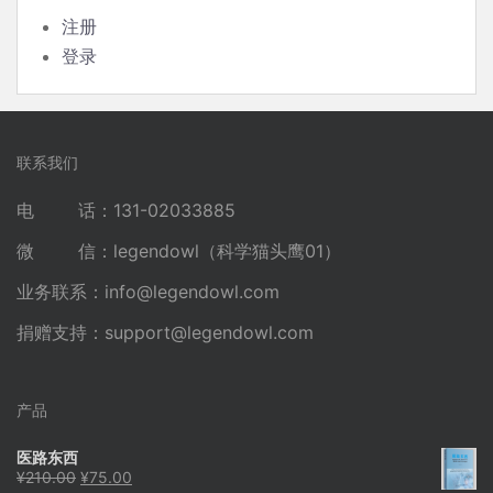
注册
登录
联系我们
电 话：131-02033885
微 信：legendowl（科学猫头鹰01）
业务联系：
info@legendowl.com
捐赠支持：
support@legendowl.com
产品
医路东西
原
当
¥
210.00
¥
75.00