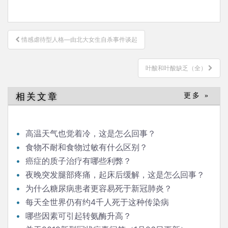
文
情感虐待型人格—由北大女生自杀事件谈起
章
导
叶酸和叶酸缺乏（全）
航
相关文章
更多 »
高温天气也觉着冷，这是怎么回事？
食物不耐和食物过敏有什么区别？
癌症的质子治疗有哪些利弊？
夜晚突发腿部疼痛，起床后缓解，这是怎么回事？
为什么糖尿病患者更容易死于新冠肺炎？
每天全世界仍有约4千人死于这种传染病
哪些因素可引起转氨酶升高？