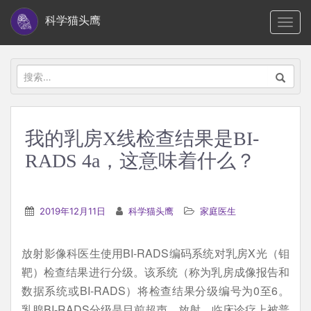
S
科学猫头鹰
TOGG
k
i
p
搜
t
索：
o
m
我的乳房X线检查结果是BI-
a
RADS 4a，这意味着什么？
i
n
c
2019年12月11日
科学猫头鹰
家庭医生
o
n
t
放射影像科医生使用BI-RADS编码系统对乳房X光（钼
e
靶）检查结果进行分级。该系统（称为乳房成像报告和
n
数据系统或BI-RADS）将检查结果分级编号为0至6。
t
乳腺BI-RADS分级是目前超声、放射、临床诊疗上被普