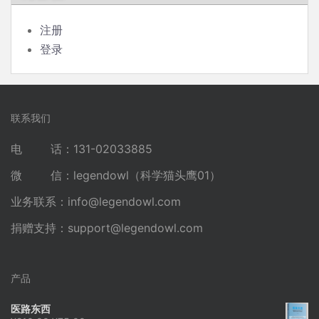
注册
登录
联系我们
电 话：131-02033885
微 信：legendowl（科学猫头鹰01）
业务联系：
info@legendowl.com
捐赠支持：
support@legendowl.com
产品
医路东西