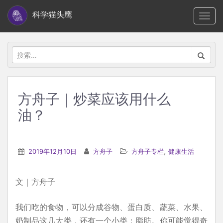
S
科学猫头鹰
TOGG
k
i
p
搜
t
索：
o
m
方舟子｜炒菜应该用什么
a
油？
i
n
c
,
2019年12月10日
方舟子
方舟子专栏
健康生活
o
n
t
文｜方舟子
e
我们吃的食物，可以分成谷物、蛋白质、蔬菜、水果、
n
奶制品这几大类，还有一个小类：脂肪。你可能觉得奇
t