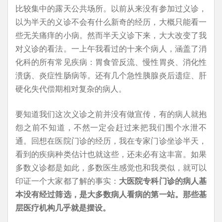
比较集中的露天公共场所。以前从来没有参加过义诊，
以为半天的义诊不会有什么新奇的经历，大概只能看一
些无关痛痒的小病。然而半天义诊下来，大大改变了我
对义诊的看法。一上午我看过的十来个病人，涵盖了消
化科的所有常见疾病：胃食管反流、慢性胃炎、消化性
溃疡、炎症性肠病等。还有几个急性胰腺炎后遗症、肝
硬化失代偿期相对复杂的病人。
要知道我们这次义诊之前并没有做宣传，有的病人就抱
怨之前不知道，不然一定会赶过来把我们围个水泄不
通。回想在医院门诊的经历，我在专家门诊坐诊半天，
看到的疾病种类估计也就这些，还未必有这丰富。如果
多数义诊都是如此，多数医生感觉也和我类似，就可以
印证一个大家都了解的事实：
大医院专科门诊的病人基
本没有经过筛选，是大多数病人看病的第一站。那些基
层医疗机构几乎就是摆设。