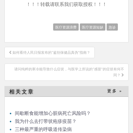
！！！转载请联系我们获取授权！！！
医疗资源浪费
医疗资源短缺
急诊
文
如何看待人民日报发布的“鉴别保健品真伪”指南？
章
导
请问纯粹的寒冷能导致什么症状，与医学上所说的“感冒”的症状有何不
航
同？
相关文章
更多 »
间歇断食能增加心脏病死亡风险吗？
我为什么去打带状疱疹疫苗？
三种最严重的呼吸道传染病