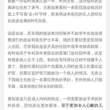
都被一排临时病床占据一半。时间太长，这些临时的走
廊床位也有了床号。大家如果看到一本医院急诊病历封
面上手写着“走+N”字样，那表明这本病历的主人曾经住
在急诊走廊的N号加床。
说是会诊，其实我的急诊救治经验并不如常年在急诊摸
爬滚打的急诊科医生护士丰富。我的主要职责是安排病
人住院。尽管我在急诊开具的住院申请享有较高权限，
有时候高于专科高年资医生的普通门诊住院申请，还是
有很多病人住不上院。有的在等待床位过程中就撒手人
寰了。我曾经遇到过四个危重病人同时急需入住重症监
护室，但重症监护室只能收治一个病人的情况。无奈之
下我做主先收治一名重症肺炎的孕妇，另外的病人只能
等着，或者劝他们转去别的医院。
要知道这只是成人内科的情况，一些需要急诊手术的外
科疾病，恐怕床位更加紧张。
至于更加令人心酸的儿