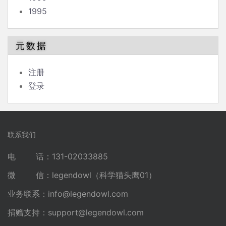
1995
元数据
注册
登录
联系我们
电 话：131-02033885
微 信：legendowl（科学猫头鹰01）
业务联系：
info@legendowl.com
捐赠支持：
support@legendowl.com