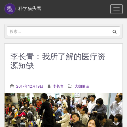
S
科学猫头鹰
TOGG
k
i
p
搜
t
索：
o
m
李长青：我所了解的医疗资
a
源短缺
i
n
c
2017年12月19日
李长青
大咖健谈
o
n
t
e
n
t