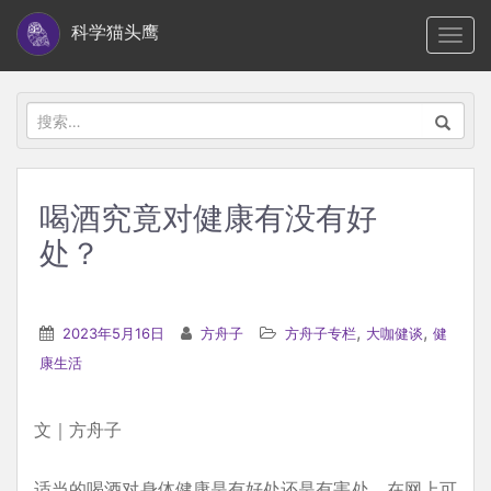
S
科学猫头鹰
TOGG
k
i
p
搜
t
索：
o
m
喝酒究竟对健康有没有好
a
处？
i
n
c
,
,
2023年5月16日
方舟子
方舟子专栏
大咖健谈
健
o
康生活
n
t
e
文｜方舟子
n
t
适当的喝酒对身体健康是有好处还是有害处，在网上可