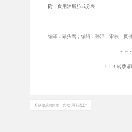
附：食用油脂肪成分表
编译：猫头鹰；编辑：孙滔；审校：夏
～～
！！！转载请
文
欲做成功白领，先做“周末战士”
章
导
航