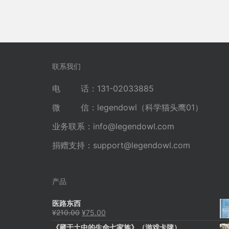
联系我们
电 话：131-02033885
微 信：legendowl（科学猫头鹰01）
业务联系：
info@legendowl.com
捐赠支持：
support@legendowl.com
产品
医路东西
原
当
¥
210.00
¥
75.00
价
前
《藏于土中的生命七家族》（游戏卡牌）