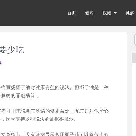
首页
健闻
议健
健解
要少吃
识
种各样宣扬椰子油对健康有益的说法。但椰子油是一种
脏病的罪魁祸首 。
好者引用来说明其所谓的健康益处，尤其是对保护心
法，因为支持这些说法的证据很薄弱。
一篇文章指出：没有证据显示食用椰子油可以降低患心