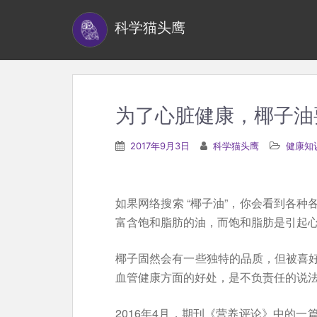
S
科学猫头鹰
k
i
p
t
o
为了心脏健康，椰子油
m
a
2017年9月3日
科学猫头鹰
健康知
i
n
c
如果网络搜索 “椰子油”，你会看到各
o
富含饱和脂肪的油，而饱和脂肪是引起心
n
t
椰子固然会有一些独特的品质，但被喜
e
血管健康方面的好处，是不负责任的说
n
2016年4月，期刊《营养评论》中的
t