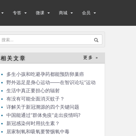
专答
微课
商城
会员
搜
索：
相关文章
更多 »
多生小孩和吃避孕药都能预防卵巢癌
野外远足是身心运动——在智识论坛“运动
与健康”的发言
生活中真正要担心的辐射
有没有可能全面消灭蚊子？
详解关于新冠溯源的四个关键问题
中国能通过“群体免疫”走出疫情吗?
新冠感染何时用抗生素？
居家制氧和吸氧要警惕氧中毒