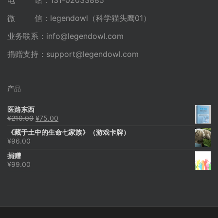
电 话：131-02033885
微 信：legendowl（科学猫头鹰01）
业务联系：
info@legendowl.com
捐赠支持：
support@legendowl.com
产品
医路东西
原
当
¥
210.00
¥
75.00
价
前
《藏于土中的生命七家族》（游戏卡牌）
为：
价
¥
96.00
¥210.00。
格
为：
捐赠
¥75.00。
¥
99.00