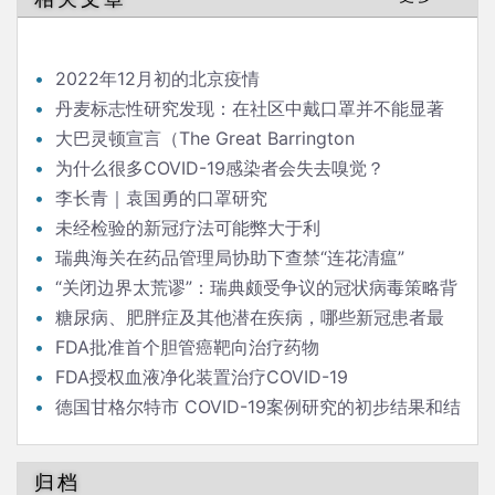
航
2022年12月初的北京疫情
丹麦标志性研究发现：在社区中戴口罩并不能显著
降低（新冠）感染率
大巴灵顿宣言（The Great Barrington
Declaration）
为什么很多COVID-19感染者会失去嗅觉？
李长青｜袁国勇的口罩研究
未经检验的新冠疗法可能弊大于利
瑞典海关在药品管理局协助下查禁“连花清瘟”
“关闭边界太荒谬”：瑞典颇受争议的冠状病毒策略背
后的流行病学家
糖尿病、肥胖症及其他潜在疾病，哪些新冠患者最
危险？
FDA批准首个胆管癌靶向治疗药物
FDA授权血液净化装置治疗COVID-19
德国甘格尔特市 COVID-19案例研究的初步结果和结
论
归档