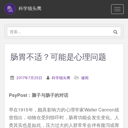
S
科学猫头鹰
TOGG
k
i
p
搜
t
索：
o
m
肠胃不适？可能是心理问题
a
i
n
2017年7月25日
科学猫头鹰
健闻
c
o
PsyPost：脑子与肠子的对话
n
t
早在1915年，颇具影响力的心理学家Walter Cannon就
e
曾指出，动物在受到惊吓时，肠胃功能会发生变化。人
n
类其实也是如此，压力过大的人群常常会伴有腹泻或胃
t