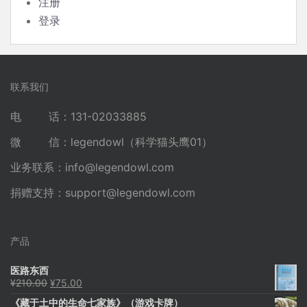
注册
登录
联系我们
电 话：131-02033885
微 信：legendowl（科学猫头鹰01）
业务联系：
info@legendowl.com
捐赠支持：
support@legendowl.com
产品
医路东西
原
当
¥
210.00
¥
75.00
价
前
《藏于土中的生命七家族》（游戏卡牌）
为：
价