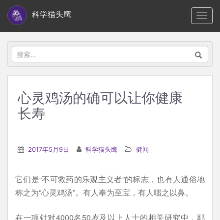
S
科学猫头鹰
TOGG
k
i
p
搜
t
索：
o
m
心灵鸡汤的确可以让你健康
a
长寿
i
n
c
2017年5月9日
科学猫头鹰
健闻
o
n
t
它们是“不可救药的乐观主义者”的标志，也有人通俗地
e
称之为“心灵鸡汤”。有人奉为至宝，有人嗤之以鼻。
n
在一项针对4000名50岁及以上人士的相关研究中，耶
t