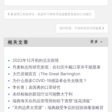
文
麻省理工科技评论：机器学习帮助寻找成瘾复发相关行为模式
章
导
纽约时报：不按时吃药代价惨重
航
相关文章
更多 »
2022年12月初的北京疫情
丹麦标志性研究发现：在社区中戴口罩并不能显著
降低（新冠）感染率
大巴灵顿宣言（The Great Barrington
Declaration）
为什么很多COVID-19感染者会失去嗅觉？
李长青｜袁国勇的口罩研究
未经检验的新冠疗法可能弊大于利
瑞典海关在药品管理局协助下查禁“连花清瘟”
“关闭边界太荒谬”：瑞典颇受争议的冠状病毒策略背