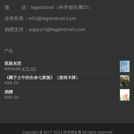
微 信：legendowl（科学猫头鹰01）
业务联系：
info@legendowl.com
捐赠支持：
support@legendowl.com
产品
医路东西
原
当
¥
210.00
¥
75.00
价
前
《藏于土中的生命七家族》（游戏卡牌）
为：
价
¥
96.00
¥210.00。
格
为：
捐赠
¥75.00。
¥
99.00
Copyright © 2017-2023 科学猫头鹰 All rights reserved