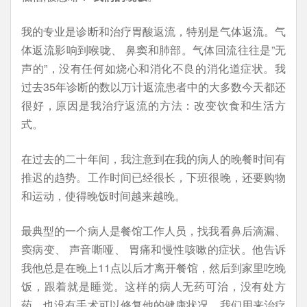
我的专业是诊断和治疗胃酸返流，特别是气体返流。气
体返流影响到喉咙、 鼻窦和肺部。气体回流往往是”无
声的”，没有任何如烧心和消化不良的消化道症状。我
过去35年诊断的数以万计返流患者中的大多数今天都还
很好，原因是我治疗返流的方法：改变饮食和生活方
式。
在过去的二十年间，我注意到在我的病人的晚餐时间有
推迟的趋势。工作时间已经很长，下班很晚，还要购物
和运动，使得晚饭时间越来越晚。
最典型的一个病人是餐馆工作人员，找我看鼻后滴漏、
窦病变、 声音嘶哑、 胃痛和慢性咳嗽的症状。他告诉
我他总是在晚上11点以后才离开餐馆，然后到家里吃晚
饭，跟着就是睡觉。这样的病人无药可治，没有处方
药，也没有手术可以修复他的健康状况。我们用来治疗