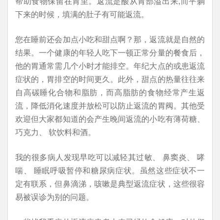
帮助食物保留在胃里。返流是酸从胃部溢出来,而平躺
下来的时候，填满的肚子有可能返流。
您在睡前还会加点小吃和甜点啊？那，返流就是自然的
结果。一个健康的年轻人吃下一顿正常分量的餐食后，
他的胃通常需几个小时才能排空。年纪大点的或患返流
症状的，胃排空的时间更久。此外，甜点的热量往往来
自高碳睡化合物和脂肪，而高脂肪的食物经常产生返
流，降低消化速度并放松可以防止返流的胃阀。其他受
欢迎但大家都知道的会产生晚间返流的小吃有薄荷糖、
巧克力、 软饮料和酒。
我的很多病人发现早吃可以减轻其过敏、 鼻窦炎、 哮
喘、 睡眠呼吸暂停和糖尿病症状。虽然这些症状不一
定有联系，但鼻滴涕，咳嗽是典型返流症状，这些很容
易被误诊为别的问题。