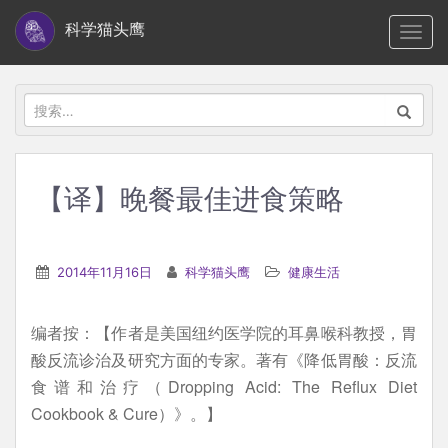
S
科学猫头鹰
TOGG
k
i
p
搜
t
索：
o
m
【译】晚餐最佳进食策略
a
i
n
2014年11月16日
科学猫头鹰
健康生活
c
o
编者按：【作者是美国纽约医学院的耳鼻喉科教授，胃
n
酸反流诊治及研究方面的专家。著有《降低胃酸：反流
t
食谱和治疗（Dropping Acid: The Reflux Diet
e
Cookbook & Cure）》。】
n
t