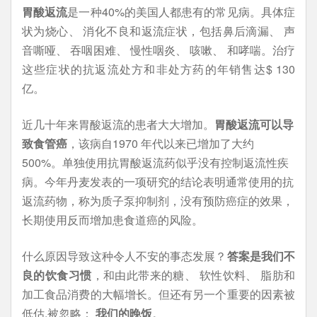
胃酸返流
是一种40%的美国人都患有的常见病。具体症
状为烧心、 消化不良和返流症状，包括鼻后滴漏、 声
音嘶哑、 吞咽困难、 慢性咽炎、 咳嗽、 和哮喘。治疗
这些症状的抗返流处方和非处方药的年销售达$ 130
亿。
近几十年来胃酸返流的患者大大增加。
胃酸返流可以导
致食管癌
，该病自1970 年代以来已增加了大约
500%。单独使用抗胃酸返流药似乎没有控制返流性疾
病。今年丹麦发表的一项研究的结论表明通常使用的抗
返流药物，称为质子泵抑制剂，没有预防癌症的效果，
长期使用反而增加患食道癌的风险。
什么原因导致这种令人不安的事态发展？
答案是我们不
良的饮食习惯
，和由此带来的糖、 软性饮料、 脂肪和
加工食品消费的大幅增长。但还有另一个重要的因素被
低估,被忽略：
我们的晚饭
。