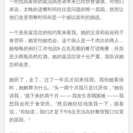
一些找我看病的返流病患者本来已经饮食健康。对他们
来说，太晚的进餐时间往往是问题的唯一原因。然而让
他们改变用餐时间却是一个难以面对的挑战。
一个患有返流症的纽约客来看我。她的父亲和叔叔死于
食管癌，她害怕她也会。这个病人是一个杰出的商人，
她每晚的例行工作包括9 点在高雅的餐厅进晚餐，外加
至少两瓶高档红酒。她的返流症状十分严重。我告诉她
怎样改变。
她听了，走了。过了一年后才回来找我。我给她看病
时，她解释为什么。”头一两个月我只是讨厌你，”她告
诉我，”接下来的两个月 — — 我发生吞咽困难 — — 我
想我会死于食管癌。”然后她轻轻地推我一下，接着
说，”你知道，我们才是下午6点无法在好餐馆预订位置
的原因。“