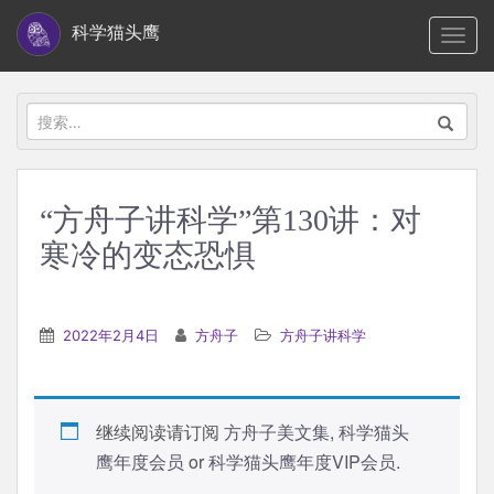
S
科学猫头鹰
TOGG
k
i
p
搜
t
索：
o
m
“方舟子讲科学”第130讲：对
a
寒冷的变态恐惧
i
n
c
2022年2月4日
方舟子
方舟子讲科学
o
n
t
e
继续阅读请订阅
方舟子美文集
,
科学猫头
n
鹰年度会员
or
科学猫头鹰年度VIP会员
.
t