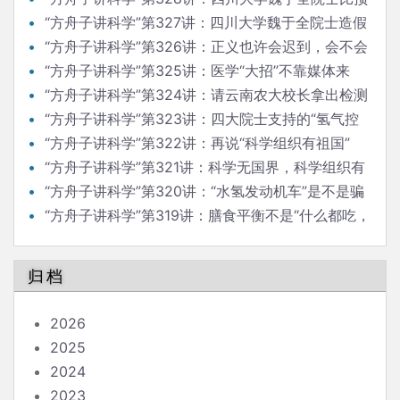
料的还大胆
“方舟子讲科学”第327讲：四川大学魏于全院士造假
越来越大胆
“方舟子讲科学”第326讲：正义也许会迟到，会不会
缺席？
“方舟子讲科学”第325讲：医学“大招”不靠媒体来
“放”
“方舟子讲科学”第324讲：请云南农大校长拿出检测
普洱茶论文来
“方舟子讲科学”第323讲：四大院士支持的“氢气控
癌”是真的吗？
“方舟子讲科学”第322讲：再说“科学组织有祖国”
“方舟子讲科学”第321讲：科学无国界，科学组织有
祖国
“方舟子讲科学”第320讲：“水氢发动机车”是不是骗
局？
“方舟子讲科学”第319讲：膳食平衡不是“什么都吃，
什么都不多吃”
归档
2026
2025
2024
2023