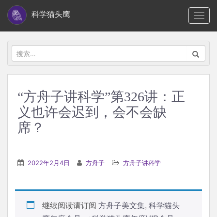
S
科学猫头鹰
TOGG
k
i
p
搜
t
索：
o
m
“方舟子讲科学”第326讲：正
a
义也许会迟到，会不会缺
i
n
席？
c
o
n
2022年2月4日
方舟子
方舟子讲科学
t
e
n
继续阅读请订阅
方舟子美文集
,
科学猫头
t