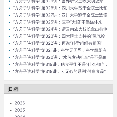
“方舟子讲科学”第329讲：当你听说三峡大坝变形
“方舟子讲科学”第328讲：四川大学魏于全院士比预
料的还大胆
“方舟子讲科学”第327讲：四川大学魏于全院士造假
越来越大胆
“方舟子讲科学”第325讲：医学“大招”不靠媒体来
“放”
“方舟子讲科学”第324讲：请云南农大校长拿出检测
普洱茶论文来
“方舟子讲科学”第323讲：四大院士支持的“氢气控
癌”是真的吗？
“方舟子讲科学”第322讲：再说“科学组织有祖国”
“方舟子讲科学”第321讲：科学无国界，科学组织有
祖国
“方舟子讲科学”第320讲：“水氢发动机车”是不是骗
局？
“方舟子讲科学”第319讲：膳食平衡不是“什么都吃，
什么都不多吃”
“方舟子讲科学”第318讲：云无心的系列“健康食品”
不健康
归档
2026
2025