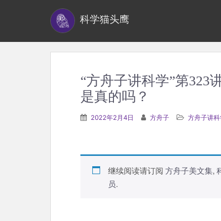
S
科学猫头鹰
k
i
p
t
o
“方舟子讲科学”第32
m
是真的吗？
a
i
2022年2月4日
方舟子
方舟子讲科
n
c
o
n
继续阅读请订阅
方舟子美文集
,
t
员
.
e
n
t