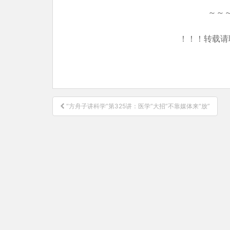
～～
！！！转载请
文
“方舟子讲科学”第325讲：医学“大招”不靠媒体来“放”
章
导
航