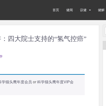
首页
健闻
议健
健解
3讲：四大院士支持的“氢气控癌”
学
科学猫头鹰年度会员
or
科学猫头鹰年度VIP会