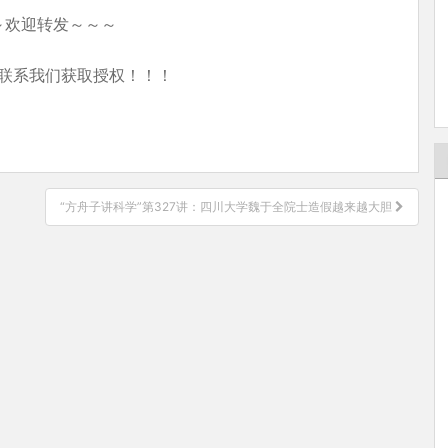
～欢迎转发～～～
联系我们获取授权！！！
“方舟子讲科学”第327讲：四川大学魏于全院士造假越来越大胆