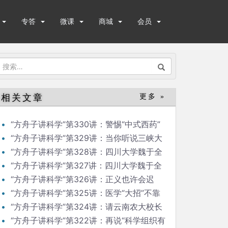
专答
微课
商城
会员
搜
索：
相关文章
更多 »
“方舟子讲科学”第330讲：警惕“中式西药”
“方舟子讲科学”第329讲：当你听说三峡大
坝变形
“方舟子讲科学”第328讲：四川大学魏于全
院士比预料的还大胆
“方舟子讲科学”第327讲：四川大学魏于全
院士造假越来越大胆
“方舟子讲科学”第326讲：正义也许会迟
到，会不会缺席？
“方舟子讲科学”第325讲：医学“大招”不靠
媒体来“放”
“方舟子讲科学”第324讲：请云南农大校长
拿出检测普洱茶论文来
“方舟子讲科学”第322讲：再说“科学组织有