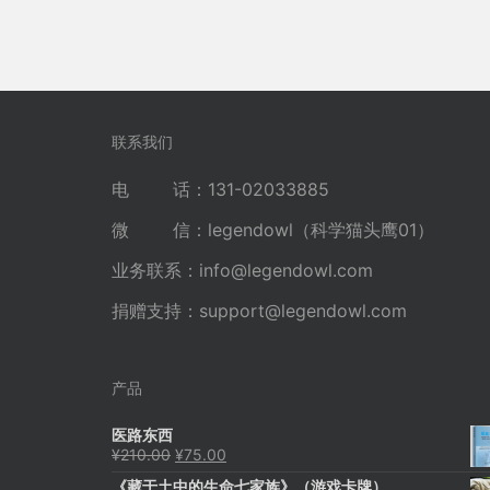
联系我们
电 话：131-02033885
微 信：legendowl（科学猫头鹰01）
业务联系：
info@legendowl.com
捐赠支持：
support@legendowl.com
产品
医路东西
原
当
¥
210.00
¥
75.00
价
前
《藏于土中的生命七家族》（游戏卡牌）