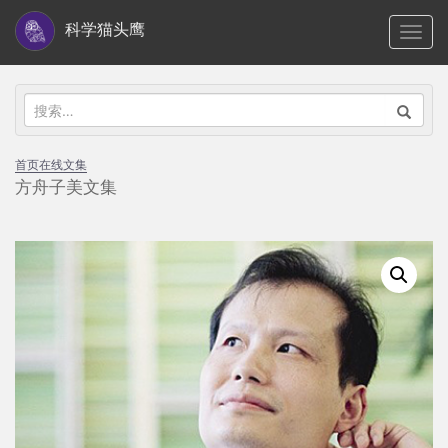
S
科学猫头鹰
TOGG
k
i
p
搜
t
索：
o
首页
在线文集
m
方舟子美文集
a
i
n
c
o
n
t
e
n
t