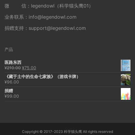
微 信：legendowl（科学猫头鹰01）
业务联系：
info@legendowl.com
捐赠支持：
support@legendowl.com
产品
医路东西
原
当
¥
210.00
¥
75.00
价
前
《藏于土中的生命七家族》（游戏卡牌）
为：
价
¥
96.00
¥210.00。
格
为：
捐赠
¥75.00。
¥
99.00
Copyright © 2017-2023 科学猫头鹰 All rights reserved