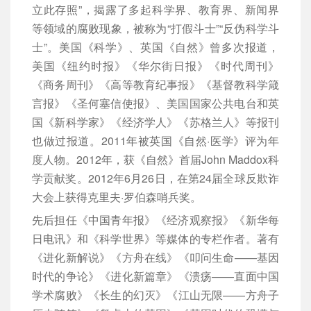
立此存照”，揭露了多起科学界、教育界、新闻界
等领域的腐败现象，被称为“打假斗士”“反伪科学斗
士”。美国《科学》、英国《自然》曾多次报道，
美国《纽约时报》《华尔街日报》《时代周刊》
《商务周刊》《高等教育纪事报》《基督教科学箴
言报》《圣何塞信使报》、美国国家公共电台和英
国《新科学家》《经济学人》《苏格兰人》等报刊
也做过报道。2011年被英国《自然·医学》评为年
度人物。2012年，获《自然》首届John Maddox科
学贡献奖。2012年6月26日，在第24届全球反欺诈
大会上获得克里夫·罗伯森哨兵奖。
先后担任《中国青年报》《经济观察报》《新华每
日电讯》和《科学世界》等媒体的专栏作者。著有
《进化新解说》《方舟在线》《叩问生命——基因
时代的争论》《进化新篇章》《溃疡——直面中国
学术腐败》《长生的幻灭》《江山无限——方舟子