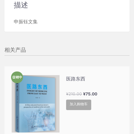
描述
申振钰文集
相关产品
促销中
医路东西
原
当
¥
210.00
¥
75.00
价
前
加入购物车
为：
价
¥210.00。
格
为：
¥75.00。