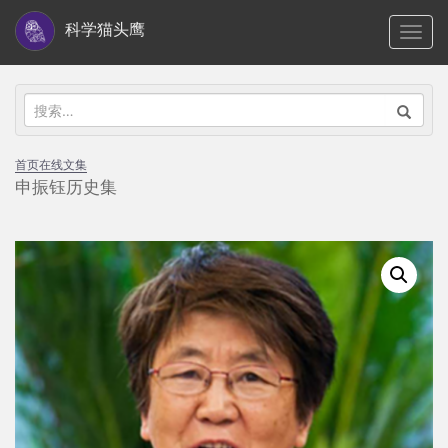
S
科学猫头鹰
TOGG
k
i
p
搜
t
索：
o
首页
在线文集
m
申振钰历史集
a
i
n
c
o
n
t
e
n
t