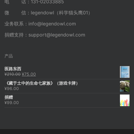
电 话：131-02033885
微 信：legendowl（科学猫头鹰01）
业务联系：
info@legendowl.com
捐赠支持：
support@legendowl.com
产品
医路东西
原
当
¥
210.00
¥
75.00
价
前
《藏于土中的生命七家族》（游戏卡牌）
为：
价
¥
96.00
¥210.00。
格
为：
捐赠
¥75.00。
¥
99.00