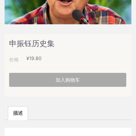
申振钰历史集
¥
19.80
价格
加入购物车
描述