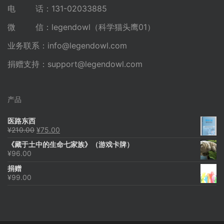
电 话：131-02033885
微 信：legendowl（科学猫头鹰01）
业务联系：
info@legendowl.com
捐赠支持：
support@legendowl.com
产品
医路东西
原
当
¥
210.00
¥
75.00
价
前
《藏于土中的生命七家族》（游戏卡牌）
为：
价
¥
96.00
¥210.00。
格
为：
捐赠
¥75.00。
¥
99.00