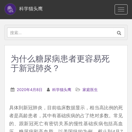
S
科学猫头鹰
TOGG
k
i
p
搜
t
索：
o
m
为什么糖尿病患者更容易死
a
于新冠肺炎？
i
n
c
2020年4月8日
科学猫头鹰
家庭医生
o
n
t
具体到新冠肺炎，目前临床数据显示，相当高比例的死
e
者是高龄患者，其中有基础疾病的占了绝对多数。常见
n
的、跟新冠死亡有密切关系的慢性基础疾病包括高血
t
压、糖尿病和高血脂。以美国纽约为例，截止到4月7