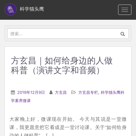
S
科学猫头鹰
TOGG
k
i
p
搜
t
索：
o
m
方玄昌｜如何给身边的人做
a
科普（演讲文字和音频）
i
n
c
,
2019年12月9日
方玄昌
方玄昌专栏
科学猫头鹰科
o
学素养微课
n
t
e
大家晚上好，微课现在开始。 今天与其说是一堂微
n
课，我更愿意把它看成是一堂讨论课。关于“如何给身
t
边的人做科普”， […]