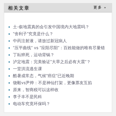
相关文章
更多 »
土-叙地震真的会引发中国境内大地震吗？
“舍利子”究竟是什么？
中药注射液，请放过新冠病人
“压平曲线” vs “应阳尽阳”：百姓能做的唯有尽量错
峰感染
丁耘猝死，运动背锅？
泸定地震：完美验证“大旱之后必有大震”？
一堂洪流逃生课
酷暑成常态，气候“癌症”已近晚期
饶毅vs尹烨：不是神仙打架，更像票友互掐
原来，智商税可以这样收
李子丰不是民科
电动车究竟环保吗？