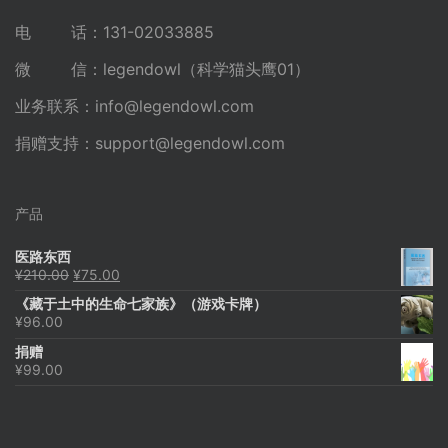
电 话：131-02033885
微 信：legendowl（科学猫头鹰01）
业务联系：
info@legendowl.com
捐赠支持：
support@legendowl.com
产品
医路东西
原
当
¥
210.00
¥
75.00
价
前
《藏于土中的生命七家族》（游戏卡牌）
为：
价
¥
96.00
¥210.00。
格
为：
捐赠
¥75.00。
¥
99.00