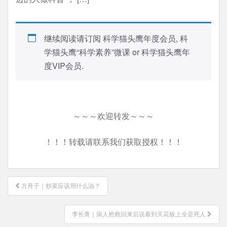
继续阅读请订阅
科学猫头鹰年度会员
,
科
学猫头鹰“科学素养”微课
or
科学猫头鹰年
度VIP会员
.
～～～欢迎转发～～～
！！！转载请联系我们获取授权！！！
文
方舟子｜炒菜应该用什么油？
章
导
李长青｜病人抢救回来后说看到天花板上全是死人
航