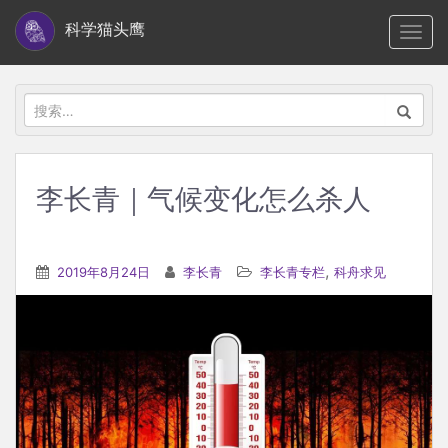
S
科学猫头鹰
TOGG
k
i
p
搜
t
索：
o
m
李长青｜气候变化怎么杀人
a
i
n
,
2019年8月24日
李长青
李长青专栏
科舟求见
c
o
n
t
e
n
t