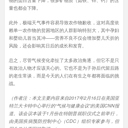
物的蛋白含量下降，很多矿物质（如铁、锌、钙）的含
量也都会下降。
此外，极端天气事件容易导致农作物歉收，这对高度依
赖单一农作物的贫困地区的人群影响特别大，其中孕妇
和婴幼儿首当其冲——营养不良不仅会增加婴儿夭折的
风险，还会影响其日后的成长和发育。
总之，尽管气候变化牵扯了太多政治角逐，但它不是只
有政治人物才应该关心的。它也不是为子孙后代留后路
的老生常谈，而是今天的人们在有生之年都将面临的挑
战。
（作者注：本文主要内容来自2017年2月16日在美国亚
特兰大卡特中心举行的“气候与健康会议”的美国CNN报
道。该会议本该于1月份在特朗普就职仪式之前举行，
由美国疾病预防控制中心（CDC）组织专家参与，但