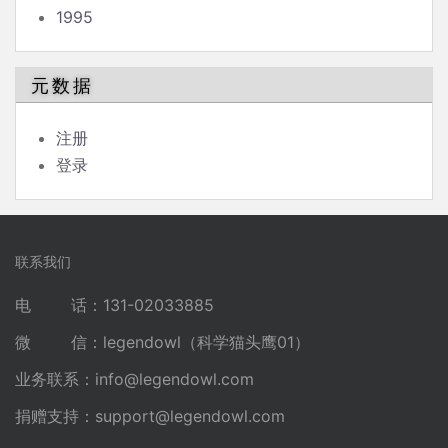
1995
元数据
注册
登录
联系我们
电 话：131-02033885
微 信：legendowl（科学猫头鹰01）
业务联系：
info@legendowl.com
捐赠支持：
support@legendowl.com