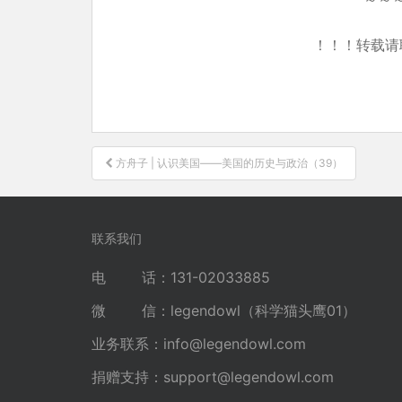
！！！转载请
文
方舟子 | 认识美国——美国的历史与政治（39）
章
导
航
联系我们
电 话：131-02033885
微 信：legendowl（科学猫头鹰01）
业务联系：
info@legendowl.com
捐赠支持：
support@legendowl.com