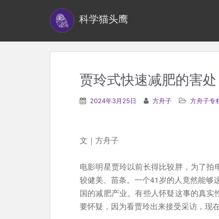
S
科学猫头鹰
k
i
p
t
o
贾玲式快速减肥的害处
m
a
2024年3月25日
方舟子
方舟子专
i
n
c
文｜方舟子
o
n
电影明星贾玲以前长得比较胖，为了拍电
t
较健美、苗条。一个41岁的人竟然能够
e
国的减肥产业。有些人怀疑这事的真实性
n
要怀疑，因为看贾玲出来接受采访，现
t