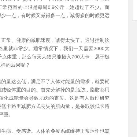
正常范围的上限是每周0.9公斤，她超过了不少。而
得少一点，有时候又减得多一点，减得多的时候更远
、正常、健康的减肥速度，减得太快了。通过控制饮
里就非常少。通常情况下，我们一天需要2000大
千克体重，那么每天大致只能摄入700大卡，属于极
么样的后果呢？
里的量这么低，满足不了人体对能量的需求，就要耗
到减轻体重的目的。首先分解掉的是脂肪，脂肪都用
转化成能量会导致肌肉的丧失。这是有人做过研究
极低卡路里减肥方式丧失的肌肉量，是采取较低卡路
严重。
易生病、受感染。人体的免疫系统维持正常运作也需