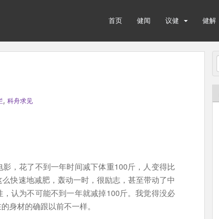
首页
健闻
议健
健解
,
栏
科舟求见
影，花了不到一年时间减下体重100斤，人变得比
这么快速地减肥，轰动一时，很励志，甚至带动了中
，认为不可能不到一年就减掉100斤。我觉得没必
在的身材的确跟以前不一样。