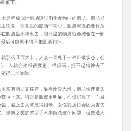
功能低下。
作用是释放胆汁到肠道里消化食物中的脂肪。脂肪只
路里饮食，饮食里的脂肪非常少，胆囊就没必要释放
存在胆囊里不排出去，胆汁里的物质就会结合在一起
，最后可能就不得不把胆囊切掉。
，就那么几百大卡，人会一直处于一种饥饿状态，会
吃，人就会变得很疲惫、很虚弱，提不起精神去工
会变得非常暴躁。
肤本来有脂肪支撑着，显得比较光滑，脂肪快速丧失
会耷拉下来。特别是脸部更明显，不仅消瘦了，而且
松弛，看上去人就显得很老。女性乳房也会因为丧失
皮、隆胸之类的整型手术来解决这个问题，但普通人