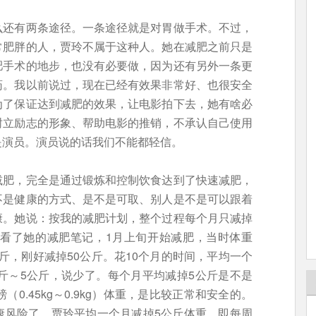
么还有两条途径。一条途径就是对胃做手术。不过，
常肥胖的人，贾玲不属于这种人。她在减肥之前只是
肥手术的地步，也没有必要做，因为还有另外一条更
药。我以前说过，现在已经有效果非常好、也很安全
为了保证达到减肥的效果，让电影拍下去，她有啥必
树立励志的形象、帮助电影的推销，不承认自己使用
是演员。演员说的话我们不能都轻信。
减肥，完全是通过锻炼和控制饮食达到了快速减肥，
不是健康的方式、是不是可取、别人是不是可以跟着
康。她说：按我的减肥计划，整个过程每个月只减掉
我看了她的减肥笔记，1月上旬开始减肥，当时体重
10斤，刚好减掉50公斤。花10个月的时间，平均一个
斤～5公斤，说少了。每个月平均减掉5公斤是不是
0.45kg～0.9kg）体重，是比较正常和安全的。
康风险了。贾玲平均一个月减掉5公斤体重，即每周