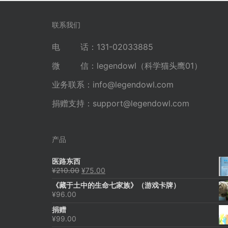
联系我们
电 话：131-02033885
微 信：legendowl（科学猫头鹰01）
业务联系：
info@legendowl.com
捐赠支持：
support@legendowl.com
产品
医路东西
原
当
¥
210.00
¥
75.00
价
前
《藏于土中的生命七家族》（游戏卡牌）
为：
价
¥
96.00
¥210.00。
格
为：
捐赠
¥75.00。
¥
99.00