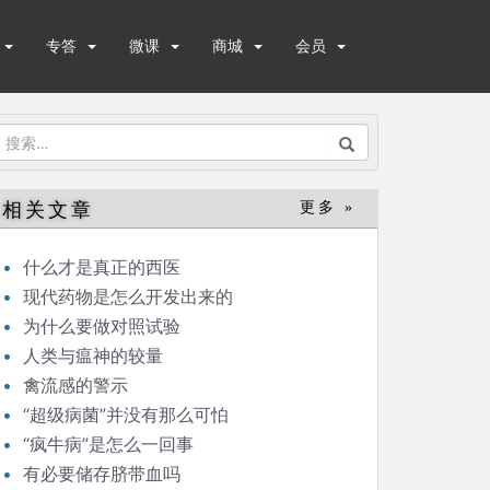
专答
微课
商城
会员
搜
索：
相关文章
更多 »
什么才是真正的西医
现代药物是怎么开发出来的
为什么要做对照试验
人类与瘟神的较量
禽流感的警示
“超级病菌”并没有那么可怕
“疯牛病”是怎么一回事
有必要储存脐带血吗