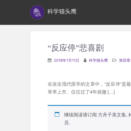
S
科学猫头鹰
k
i
p
t
o
“反应停”悲喜剧
m
a
2018年1月11日
科学猫头鹰
第四章
i
n
c
在攻击现代医学的文章中，“反应停”是
o
草率上市、仅仅过了4年就撤 […]
n
t
e
继续阅读请订阅
方舟子美文集
,
n
员
.
t