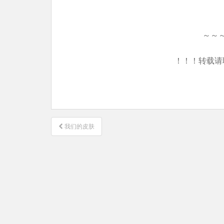
～～
！！！转载请
文
我们的皮肤
章
导
航