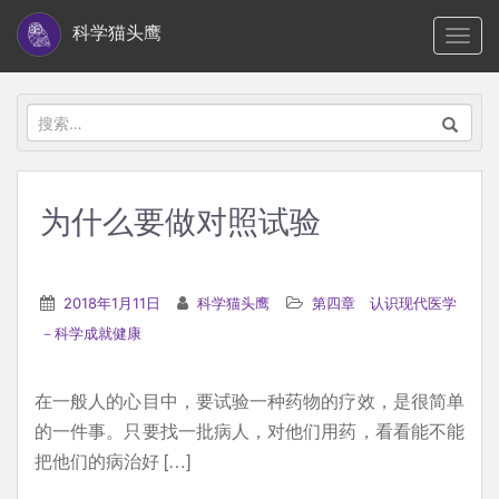
S
科学猫头鹰
TOGG
k
i
p
搜
t
索：
o
m
为什么要做对照试验
a
i
n
2018年1月11日
科学猫头鹰
第四章 认识现代医学
c
－科学成就健康
o
n
在一般人的心目中，要试验一种药物的疗效，是很简单
t
的一件事。只要找一批病人，对他们用药，看看能不能
e
把他们的病治好 […]
n
t