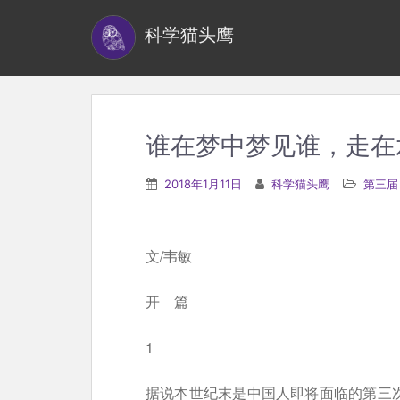
S
科学猫头鹰
k
i
p
t
o
谁在梦中梦见谁，走在水
m
a
2018年1月11日
科学猫头鹰
第三届
i
n
c
文/韦敏
o
n
开 篇
t
1
e
n
据说本世纪末是中国人即将面临的第三次
t