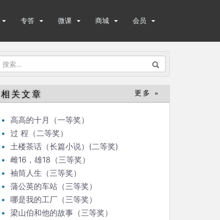
专答
微课
商城
会员
搜
索：
相关文章
更多 »
高高的十月（一等奖）
过 程（二等奖）
土楼茶话（长篇小说）(二等奖)
雌16，雄18（三等奖）
袖筒人生（三等奖）
蒲公英的车站（三等奖）
哪是我的工厂（三等奖）
梁山伯和他的故事（三等奖）