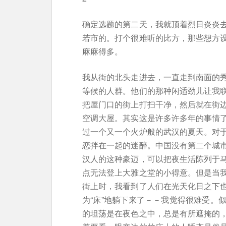
确定选题的第二天，我就顶着烈日炎炎
若市的。打个很难听的比方，那些想方
麻麻得多。
我从街的北头走进去，一直走到南面的
等候的人群。他们的那种闲适劲儿让我
把屋门口的街上打扫干净，然后就在街
空调大屋。其实这是许多许多年的事情
过一个又一个火炉般的武汉的夏天。对
恋拌在一起的迷醉。中国没有第二个城
汉人的这种豪迈，可以把夜生活陈列于
点无法登上大雅之堂的小得意。但是当
街上时，我看到了人们在光天化日之下
为“床”地躺下来了－－我觉得很难受。
的坦荡是在夜色之中，总是有所遮掩的