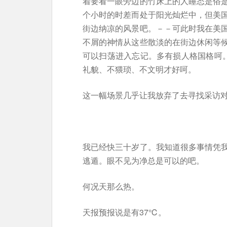
着要看一眼旁边的竹床上的人睡态是俗
个小时的时差而处于阳光灿烂中，但美
街边纳凉的风景吧。－－可此时我在美
不屑的神情从这些散淡的在街边休闲等
可以扫荡进入忘记。多有损人格国格呵。
礼貌、不猥琐、不文明才好呵。
这一幅场景几乎让我放弃了去寻找采访
我已经快三十岁了。我知道很多事情凭
逃遁。眼不见为净总是可以的吧。
何况天那么热。
天报预报说是有37℃。