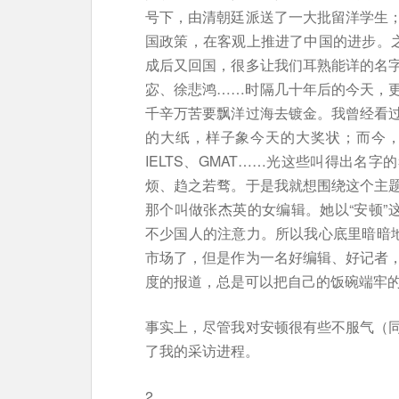
号下，由清朝廷派送了一大批留洋学生
国政策，在客观上推进了中国的进步。之
成后又回国，很多让我们耳熟能详的名
宓、徐悲鸿……时隔几十年后的今天，
千辛万苦要飘洋过海去镀金。我曾经看
的大纸，样子象今天的大奖状；而今，护
IELTS、GMAT……光这些叫得出名
烦、趋之若骛。于是我就想围绕这个主
那个叫做张杰英的女编辑。她以“安顿”
不少国人的注意力。所以我心底里暗暗地
市场了，但是作为一名好编辑、好记者
度的报道，总是可以把自己的饭碗端牢
事实上，尽管我对安顿很有些不服气（
了我的采访进程。
2