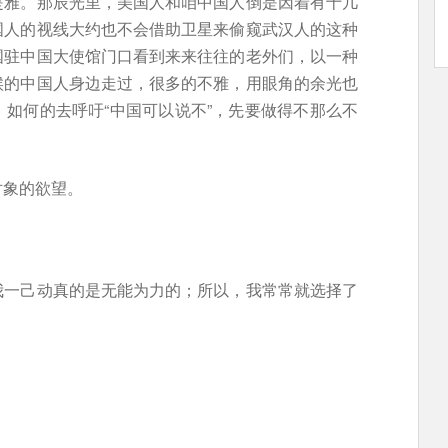
是雅。那辰光里，美国人和咱中国人倒是因着有十几
国人的视线大约也不会借助卫星来偷窥武汉人的这种
国驻中国大使馆门口看到来来往往的老外们，以一种
候的中国人身边走过，很多的不雅，用眼角的余光也
如何的去呼吁“中国可以说不”，先要做得不那么不
对象的欲望。
我一己动真的是无能为力的；所以，我常常就选择了