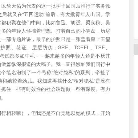
；以詹天佑为代表的这一批学子回国后推行了实务救
后就又在“五四运动”前后，有大批青年人出国、学
字都积聚在他们中间，比如鲁迅、胡适、梁实秋、吴
更多的年轻人怀揣着理想、打着自己的小算盘，历尽
过一部专题片讲，最早的护照只是一张盖着皇上玉玺
照、签证、层层防伪；GRE、TOEFL、TSE、
字的考试都多如牛毛－－越来越多的年轻人还是不厌其
题做篇纵深报道的大稿子。我一直很嫉妒我们同行中
这个笔名泡制了一个号称“绝对隐私”的系列，牵扯了
和她较着劲儿。我知道再搞什么“相对稳私”是没有
，抓住一些有时效性的社会话题做一些有深度、有力
的。
同行相轻嘛），但我还是不自觉地以她的模式，开始