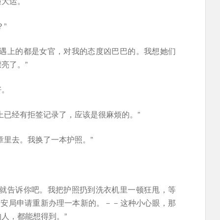
撞大运。
”
我遇上的都是女官，对我的态度凶巴巴的。我想她们
亮了。”
好。
上已经有拒签记录了，应该是很麻烦的。”
章里去。我换了一本护照。”
我就告诉你吧。我把护照扔到洗衣机里一顿狂甩，等
公安局申请重新办理一本新的。－－这种小心眼，那
人，都能想得到。”