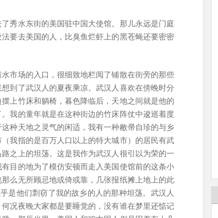
去了秀水东街的美国驻中国大使馆。那儿永远是门庭
设法要去美国的人，比臭鱼烂虾上的黑苍蝇还要密密
秀水市场的入口，很细致地栏阅了铺散在街旁的那些
联想到了武汉人的夏夜乘凉。武汉人喜欢在傍晚时分
边摆上竹床和躺椅，暮色降临后，天地之间就是他的
了。我的童年就是在这种街边的竹床阵仗中逡巡着度
于这种天地之灵气的闲适，我有一种敝帚自珍的与乡
市（我指的是百万人口以上的特大城市）的居民有武
马路之上的坦荡。这是我作为武汉人很引以为荣的一
我有目的地为了模仿安顿而走入美国使馆前的这条小
也那么无所顾忌地或倚或靠，几张报纸摊上地上的此
似乎是他们剽窃了我的故乡的人的那种坦荡。武汉人
，何况夜晚大家都是要睡觉的，没有谁在梦里还惦记