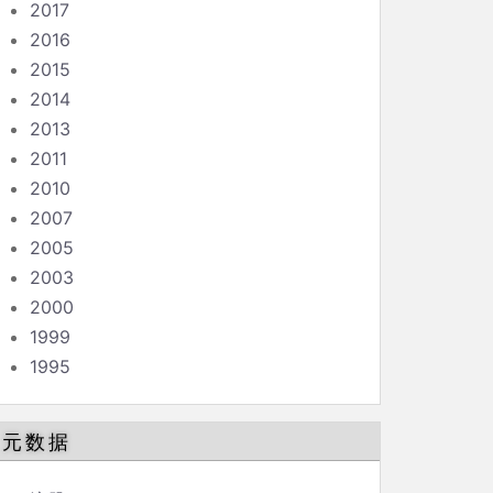
2017
2016
2015
2014
2013
2011
2010
2007
2005
2003
2000
1999
1995
元数据