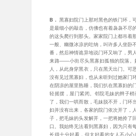
B．
黑寡妇院门上那对黑色的铁门环，
是最细小的敲击，仿佛也有着袅袅不尽
的这头爬行到那头。家家院门上都吊着
一般、幽微冰凉的吐纳，叫许多人坐卧
番，然后神情诡异地说门环又响了，男
来路——小街尽头黑寡妇孤独的院落。
人，从此身穿黑衣，只在黑天出门。可
没有见过黑寡妇，也从未听到过她家门
在阴凉的屋里熟睡，我们扒在黑寡妇的
轻摇摆，屋门紧闭。邻院毛妹的辫子梢
了，我们一哄而散，毛妹脱不开，门环
妇并没有出来，各家的院门依次开了，
子，把毛妹的头发解开，一把将她拎了
口。我始终无法看到黑寡妇，因为只有
长得十分好看，但太好看的女人不小心