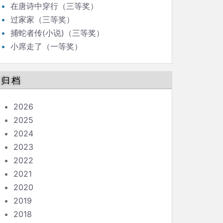
在唐诗中穿行（三等奖）
过家家（三等奖）
捕蛇者传(小说)（三等奖）
小席走了（一等奖）
归档
2026
2025
2024
2023
2022
2021
2020
2019
2018