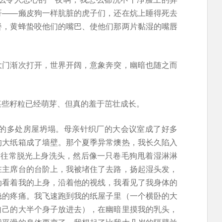
哥——癞皮狗一样肮脏的虎子们，还在炕上睡得死去
餐，黄蜂蛰咬他们的嘴巴、使他们那两片黏湿的嘴唇
大门渐次打开，世界开阔，意象奔突，幽暗也随之而
某些籽粒已经萌芽、但真的羞于茁壮成长。
市的多处房屋坍塌。母亲针织厂的大会议室成了好多
的大纸箱成了墙壁。那个夏季异常燠热，我长久陷入
如往常脱光上身洗头，然后像一只卷毛狗甩着湿淋淋
在主席台的台阶上，我被堵住了去路，扬起湿头发，
动看着我的上身，沿着他的视线，我看见了我身体的
隐的疼痛。我飞速跑到我的纸屋子里（一个横卧的大
自己的大半个身子放进去），在幽暗里摸我的乳头，