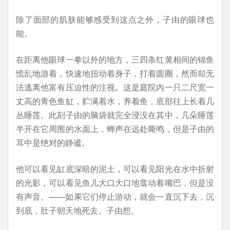
除了面部的肌肤能够感受到这点之外，子由的眼球也
能。
在距离他眼球一拳以外的地方，三四条红黄相间的锦鱼
慌乱地游着，快速地扭动着身子，打着圆圈，然而却无
法逃离他富有压迫性的注视。这是庭院内一只二尺宽一
丈高的青色鱼缸，贮满着水，养着鱼，底部往上长着几
丛睡莲。此刻子由的脑袋就完全浸没在其中，几朵睡莲
半开在它周围的水面上，蝉声在远处嘶鸣，但是子由的
耳中是绝对的静谧。
他可以看见缸底深暗的泥土，可以看见阳光在水中折射
的光影，可以看见鱼儿大口大口地翕动着嘴巴，但是没
有声音。——如果它们停止游动，就会一直沉下去，沉
到底，肚子朝天地死去。子由想。