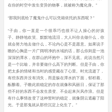
在你的时空中发生变异的物事，就被称为魔化身。”
“那我到底给了魔鬼什么可以凭籍依托的东西呢？”
“子由，你一直是一个很乖巧也很不让人操心的好孩
子。静静地欢笑、默默地流泪，大人叫你去做什么，你
就会努力地去做什么，不论内心是不是愿意。如果说子
瞻的心胸是一片广阔明净的水域的话，那么你则是一池
深深的潭水，在群山的环抱中，深不见底。此说当然只
是一个比喻，并非要做什么高下的判断。但是子由，你
把太多的情绪和当时的感受藏在了心里。时光流逝了，
有些东西并没有消失，而是躲在潭水的下面，郁积着、
酝酿着。子瞻此前稳定的存在就像和风丽日，保证了那
些不好的东西不会发生质变、不会起来兴风作浪。但是
有什么事情改变了这种暂时的稳定，就像阴云遮蔽了阳
光。于是那鬼就从那些沉淀上化生了。”