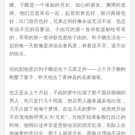
瞻。子瞻是一个体贴的兄长、知心的朋友、渊博的老
师。他们总是呆在一起，起居饮食也好，探讨典籍也
好，出门游历也好，兄弟之间好像永远无话不说，也总
有说不完的话要说。子由写的第一首诗歌是献给哥哥
的，哥哥的第一首诗歌也是给子由的。和子瞻生活在一
起的每一天都像是沐浴在春风里，有着说不尽、道不出
的快乐。
但此刻他意识到子瞻还在十几里之外——上个月子瞻刚
刚娶了妻子，昨天他去了青神县的岳家做客。
也正是从上个月起，子由的梦中出现了那个面目模糊的
男人，先只是打几个照面，然后男人越来越多地出现，
几乎占据了他每个梦境。在这几天的梦中，他竟然开始
不自觉地称呼男人为“兄长”，当他开始准备殴打自己的
时候。他明白这并非是受胁迫后的胡言乱语，实际上在
他做梦的意识中，那个人就是兄长。而每次理由不详的