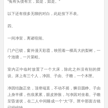
“冤有头债有主，如是，如是。”
以下还有很多无聊的对白，此处按下不表。
四、
一间净室，离诸喧闹。
门户已锁，窗外漫天彩霞，映照着一棵高大的梨树，一
个池塘，一片菜畦。
室内正中临时放置了一个大床，除此之外没有别的摆
设。床上有三个人，净因、子由、子瞻，一个木匣。
净因结跏正坐，顶脊端直，不动不摇，狮目圆睁。子由
上身半裸，伤痕累累，眼皮肿胀，与净因对坐着。子瞻
呈昏迷状，在二人中间睡成一个“大”字。匣中那面古镜
已经碎缺。