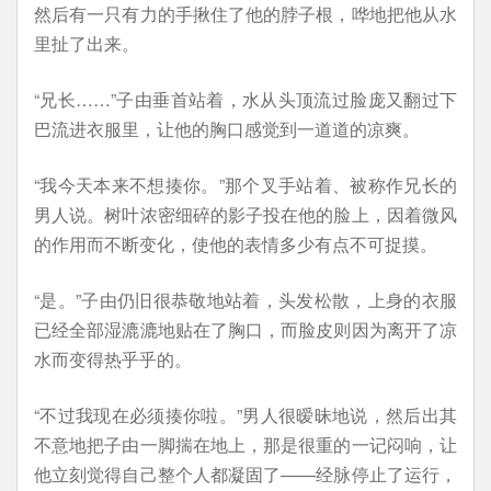
然后有一只有力的手揪住了他的脖子根，哗地把他从水
里扯了出来。
“兄长……”子由垂首站着，水从头顶流过脸庞又翻过下
巴流进衣服里，让他的胸口感觉到一道道的凉爽。
“我今天本来不想揍你。”那个叉手站着、被称作兄长的
男人说。树叶浓密细碎的影子投在他的脸上，因着微风
的作用而不断变化，使他的表情多少有点不可捉摸。
“是。”子由仍旧很恭敬地站着，头发松散，上身的衣服
已经全部湿漉漉地贴在了胸口，而脸皮则因为离开了凉
水而变得热乎乎的。
“不过我现在必须揍你啦。”男人很暧昧地说，然后出其
不意地把子由一脚揣在地上，那是很重的一记闷响，让
他立刻觉得自己整个人都凝固了——经脉停止了运行，