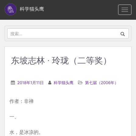
S
科学猫头鹰
TOGG
k
i
p
搜
t
索：
o
m
东坡志林 · 玲珑（二等奖）
a
i
n
2018年1月11日
科学猫头鹰
第七届（2006年）
c
o
作者：非禅
n
t
一、
e
n
水，是冰凉的。
t