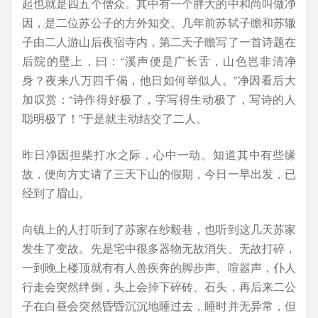
起也就是四五个僧众。其中有一个胖大的中和尚叫做净
因，是二位苏公子的方外知交。几年前苏轼子瞻和苏辙
子由二人游山后夜宿寺内，第二天子瞻写了一首诗题在
后院的壁上，曰：“溪声便是广长舌，山色岂非清净
身？夜来八万四千偈，他日如何举似人。”净因看后大
加叹赏：“诗作得好极了，字写得生动极了，写诗的人
聪明极了！”于是就主动结交了二人。
昨日净因担柴打水之际，心中一动。知道其中有些缘
故，便向方丈请了三天下山的假期，今日一早出发，已
经到了眉山。
向镇上的人打听到了苏家在纱毅巷，也听到这几天苏家
发生了变故。先是宅中很多器物无故消失、无故打碎，
一到晚上楼顶就有有人兽疾奔的脚步声、喧嚣声，仆人
行走会突然绊倒，头上会掉下碎砖、石头，再后来二公
子在白昼会突然昏昏沉沉地睡过去，睡时并无异常，但