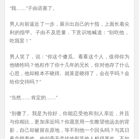
“我……”子由语塞了。
男人向前逼近了一步，展示出自己的十指，上面长着尖
利的指甲。子由不及思量，下意识地喊道：“别吃他，
吃我罢！”
男人笑了，说：“你这个傻瓜。看看这个人，值得你为
他牺牲吗？他枉作了你十几年的兄长，你对他存了什么
心思，他却根本不晓得。就算是晓得了，会在乎吗？会
给你交待吗？”
“当然……肯定的……”
“别傻了。我是为你好，你能忍受他和别人亲近，并且
与你相比，更加亲近吗？你愿意用一生瞻望他远去的背
影，自己却被留在原地，等不到他一个回头吗？与其日
夜念想着他，他却毫无牵挂地和其他人相得甚欢，不如