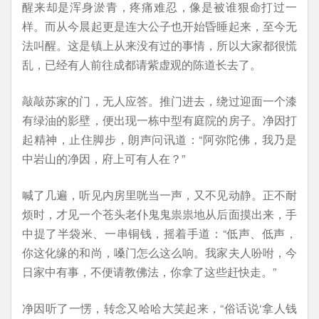
醒来却是浑身淤青，疼痛难忍，像是被谁狠命打过一
样。而从今晨起更是连大公子也开始昏睡起来，至今无
法叫醒。这是镇上从来没有过的事情，所以大家都很慌
乱，已经有人前往成都请紫虚观的陈道长去了。
敲敲苏家的门，无人应答。推门进去，绕过迎面一个漆
有绿油的影壁，便出现一栋中型有庭院的房子。净因打
起精神，止住脚步，朗声问讯道：“阿弥陀佛，我乃是
中岩山的净因，府上可有人在？”
喊了几遍，听见内房里咣当一声，又不见动静。正不耐
烦时，才见一个苍头老仆鬼鬼祟祟地从后面摸出来，手
中提了半袋米、一串铜钱，摇着手道：“低声、低声，
你这化缘的和尚，嗓门怎么这么响。我家夫人吩咐，今
日家中有事，不便请教佛法，你拿了这些赶快走。”
净因听了一愣，转念又哈哈大笑起来，“俗话说‘拿人钱