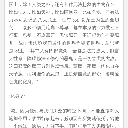
国土，除了人类之外，还有各种无法想象的生物存在，
比如仙人，比如天神，比如阿修罗，比如鬼魂，即有法
力不可思议的八大龙王、也有以吞食龙王为生的金翅
鸟……众多生物无论高下尊卑，都在本身的业力惯性下
行事、忍受，不愿离开、无法离开、不记得为什么要离
开，故而佛法称我们居住的世界为娑婆世界，意思就
是‘忍土’。其中又有四部魔众，全都是法力强大，能害
人性命，障碍修法者修行的恶鬼，是一切善类的大敌。
这四部魔的魔王分别叫烦恼魔、蕴魔、死魔、他化自在
天子魔。而纠缠你的恶鬼，正是烦恼魔的部众，名叫爱
恚魔的化身。”
“化身？”
“嗯。因为他们与我们所处的时空不同，不能直接对人
施加作用，故而行事起来，必须要有所凭籍依托，给他
一个触媒、缘头，方好下手。而那样受了爱恚魔影响、