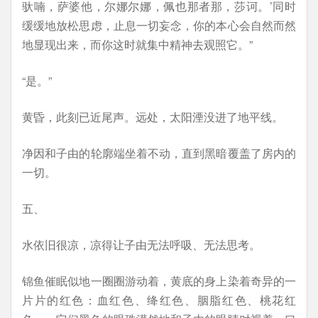
驮喃，萨婆他，尔娜尔娜，佩也那者那，莎诃。’同时
缓缓地放松思虑，止息一切妄念，你的本心会自然而然
地显现出来，而你这时就集中精神去观照它。”
“是。”
黄昏，此刻已近尾声。远处，太阳湮没进了地平线。
净因和子由的轮廓端坐着不动，直到黑暗覆盖了房内的
一切。
五、
水依旧很凉，凉得让子由无法呼吸、无法思考。
锦鱼催眠似地一圈圈游动着，黄底的身上染着奇异的一
片片的红色：血红色、绛红色、胭脂红色、桃花红