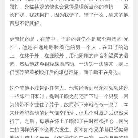
殴打，身临其境的他也会觉得是理所当然的事情——兄
长打我，我就挨打，因为我错了。错了什么，醒来的他
百思不得其解。
更奇怪的是，在梦中，子瞻的身份不是那个粗暴的“兄
长”，他是在远处呼唤着他的另一个人，在田野的边
上，在林子外，在庭院外，用他阳刚的声音和温柔的语
调。然后他就会很轻易地感动、一边哭一边醒来，身上
仍然停留着被殴打后的难忍疼痛，而子瞻不在身边。
这个梦他不敢告诉任何人。他曾经听到母亲在絮絮述说
一些陈年旧事时，提到子瞻之前还产下过一个男婴，因
为脐带不幸缠住了脖子，故而养下来就奄奄一息了，本
来还希望靠他的运气侥幸能活，但几个时辰之后仍然夭
折了。之后，母亲在怀上子瞻和子由时都很担心，因为
生怕同样的不幸会再次发生。所幸如今兄弟都已经健康
地长大成人了云云。此时子由心中一凛，一个离奇的猜