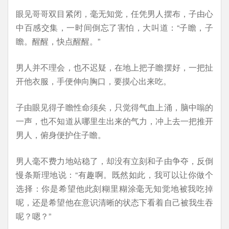
眼见哥哥双目紧闭，毫无知觉，任凭男人摆布，子由心
中百感交集，一时间倒忘了害怕，大叫道：“子瞻，子
瞻。醒醒，快点醒醒。”
男人并不理会，也不迟疑，在地上把子瞻摆好，一把扯
开他衣服，手便伸向胸口，要摸心出来吃。
子由眼见得子瞻性命须矣，只觉得气血上涌，脑中嗡的
一声，也不知道从哪里生出来的气力，冲上去一把推开
男人，俯身便护住子瞻。
男人毫不费力地站稳了，却没有立刻和子由争夺，反倒
慢条斯理地说：“有趣啊。既然如此，我可以让你做个
选择：你是希望他此刻糊里糊涂毫无知觉地被我吃掉
呢，还是希望他在意识清晰的状态下看着自己被我生吞
呢？嗯？”