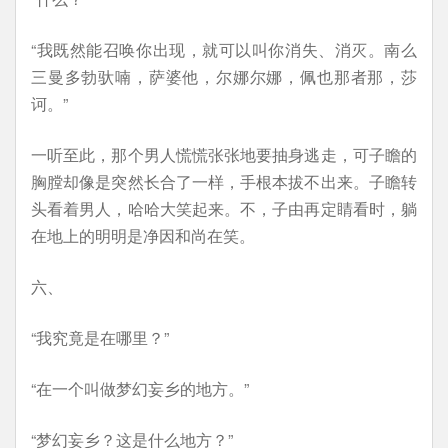
“我既然能召唤你出现，就可以叫你消失、消灭。南么
三曼多勃驮喃，萨婆他，尔娜尔娜，佩也那者那，莎
诃。”
一听至此，那个男人慌慌张张地要抽身逃走，可子瞻的
胸膛却像是突然长合了一样，手根本拔不出来。子瞻转
头看着男人，哈哈大笑起来。不，子由再定睛看时，躺
在地上的明明是净因和尚在笑。
六、
“我究竟是在哪里？”
“在一个叫做梦幻妄乡的地方。”
“梦幻妄乡？这是什么地方？”