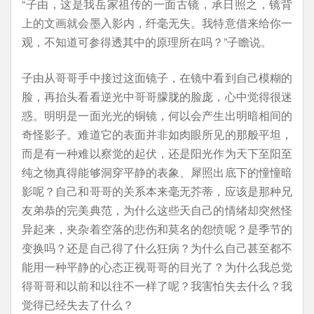
“子由，这是我岳家祖传的一面古镜，承日照之，镜背
上的文画就会墨入影内，纤毫无失。我特意借来给你一
观，不知道可参得透其中的原理所在吗？”子瞻说。
子由从哥哥手中接过这面镜子，在镜中看到自己模糊的
脸，再抬头看看逆光中哥哥朦胧的脸庞，心中觉得很迷
惑。明明是一面光光的铜镜，何以会产生出明暗相间的
奇怪影子。难道它的表面并非如肉眼所见的那般平坦，
而是有一种难以察觉的起伏，还是阳光作为天下至阳至
纯之物真得能够洞穿平静的表象、犀照出底下的憧憧暗
影呢？自己和哥哥的关系本来毫无芥蒂，应该是那种兄
友弟恭的完美典范，为什么这些天自己的情绪却突然怪
异起来，夹杂着空落的悲伤和莫名的怨愤呢？是季节的
变换吗？还是自己得了什么狂病？为什么自己甚至都不
能用一种平静的心态正视哥哥的目光了？为什么我总觉
得哥哥和以前和以往不一样了呢？我害怕失去什么？我
觉得已经失去了什么？