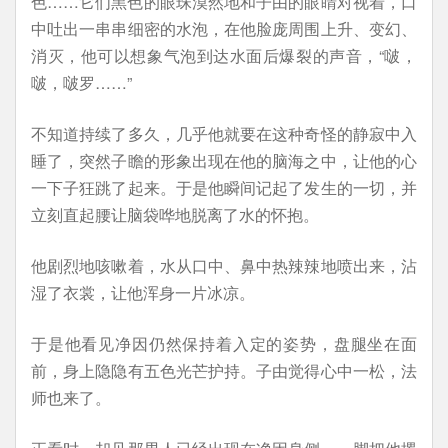
色……它们黑色的眼珠漠然地和子由的眼睛对视着，口
中吐出一串串细密的水泡，在他脸庞周围上升、变幻、
消灭，他可以想象气泡到达水面后爆裂的声音，“啵，
啵，啵罗……”
不知道持续了多久，几乎他就要在这种奇怪的静寂中入
睡了，突然子瞻的形象出现在他的脑海之中，让他的心
一下子狂跳了起来。于是他瞬间记起了发生的一切，并
立刻直起腰让脑袋哗地脱离了水的怀抱。
他剧烈地咳嗽着，水从口中、鼻中热辣辣地喷出来，沾
湿了衣裳，让他浑身一片冰凉。
于是他看见净因仍然保持着入定的姿势，盘腿坐在面
前，身上隐隐有五色光芒护持。子由觉得心中一松，法
师也来了。