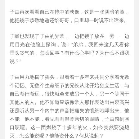
子由再次看看自己在镜中的映像，这是一张阴暗的脸，
他把镜子恭敬地递还给哥哥，口里却一时说不出话来。
子瞻也发现了子由的异常，一边把镜子放在一旁，一边
用目光在他脸上探询，说：“弟弟，我回来这几天看你
垂头丧气的，怎么回事？有什么心事吗？为什么不跟我
说？”
子由用力地摇了摇头，眼看着十多年来共同分享着无数
个记忆、无数个生命细节的兄长从此开始独立生活，与
自己渐行渐远，很快就会变成另一个人，另一个等同于
其他人的人。他不知道应该像常人那样表达出由衷高兴
还是听从另一个内中的声音把痛失的愤怒咆哮出来。他
不能，他不能，看见哥哥温柔亲切的眼睛，子由感到胸
口哽噎。这一团燃烧了十多年的火，如今突然要浇熄
灭，怎么能说呢？他能说什么？何从说起？