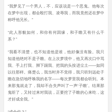
“我梦见了一个男人，不，应该说是一个恶鬼。他每次
在梦中出现，都会殴打我、凌辱我，而我竟然还在梦中
称呼他兄长。”
“此人形貌如何，和你有何因缘，和子瞻又有什么干
系？”
“我看不清楚，也不知道他是谁，他好像没有脸。我只
知道他绝对不是子瞻。在上次梦境中，他又再次口中骂
我、手上打我、脚下踢我、把我的头按进尘土——如同
以往那样。痛楚么，我当时并不觉得，我只听到远处子
瞻在急切地呼唤我的名字——每次梦里我都会听到。本
来那鬼就走了，我却不合失声叫了一声‘子瞻’。结果那
鬼听了，又转过来对我说，正要挖了子瞻的心来吃，这
才好成全我。”
“成全你？”