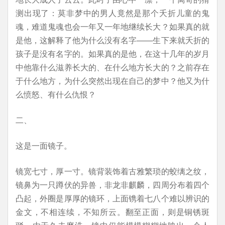
测出现了：莫非梦中的男人竟然是那个夭折儿童的鬼
魂，难道鬼魂也会一年又一年地继续长大？如果真的就
是他，这解释了他为什么没有名字——生下来就夭折的
孩子是没有名字的。如果真的是他，在这十几年的岁月
中他靠什么滋养长大的、在什么地方长大的？之前存在
于什么地方，为什么突然出现在自己的梦中？他又为什
么愤怒、有什么仇恨？
二、
这是一面镜子。
镜宽七寸，厚一寸。镜背装饰着古雅繁琐的蛟缡之纹，
镜鼻为一只蹲伏的异兽，非龙非麒麟，四周分布着四个
凸起，外圈是厚厚的镜环，上面镌着七八个难以辨识的
金文，不相连续，不知所云。翻至正面，则是铜锈斑