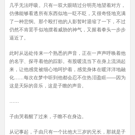
几乎无法呼吸。只有一双大眼睛过分明亮地望着对方，
仿佛能够看透所有东西似地一眨不眨，又很奇怪地充满
了一种悲悯。那个殴打他的人影暂时退缩了一下，不过
仍然不肯罢手似地摆着威胁的神气，又握着拳头一步步
逼近了。
此时从远处传来一个熟悉的声音，正在一声声呼唤着他
的名字、探寻着他的踪影。有股暖流当下在身上流淌起
来，让他感觉被细心地呵护着，感觉身体在暖洋洋地融
化……每次在梦中听到他都会忍不住热泪盈眶——因为
这是天际的音乐，这是子瞻的声音。
……
子由哭着醒了过来，子瞻不在身边。
从记事起，子由只有一个比他大三岁的兄长，那就是子