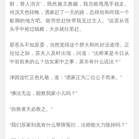
财，替人消灾’，既然施主惠赐，我岂能甩甩手就走。
何况天色转晚，洒家赶了一天的路，总得给和尚我一个
歇脚的地方吧。烦劳您赶快带我见过主人。”说罢从苍
头手中抢过钱粮，大步就往里赶。
那苍头不知原委，当然觉得这个胖大和尚好没道理。正
拉扯之际，苏夫人及时出现，问道：“法师果是今日从
中岩前来的么？信女家中之事，莫非有什么说法？”
净因连忙正色礼敬，道：“洒家正为二位公子而来。”
“佛法无边，能救我家小儿吗？”
“自救者天必救之。”
“我们苏家到底有什么孽障冤衍，法师能大力除掉吗？”