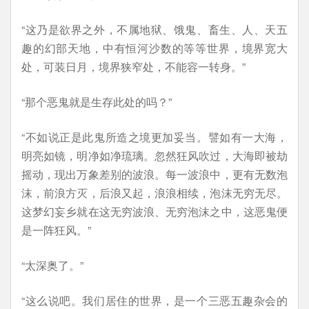
“这乃是欲界之外，不属地狱、饿鬼、畜生、人、天五
趣的幻部天地，中有恒河沙数的等等世界，境界宽大
处，可装日月，境界狭窄处，不能容一转身。”
“那个恶鬼就是生存此处的吗？”
“不如说正是此鬼所造之境更加妥当。譬如有一大海，
明亮如镜，明净如净琉璃。忽然狂风吹过，大海即被劫
摇动，现出万象差别的波浪。每一波浪中，更有无数泡
沫，前浪方灭，后浪又起，浪浪相续，泡沫无穷无尽。
这梦幻妄乡就在这无穷波浪、无穷泡沫之中，这恶鬼便
是一阵狂风。”
“太深奥了。”
“这么说吧。我们居住的世界，是一个三恶五趣杂会的