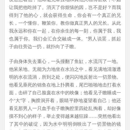
让我把他吃掉了。消灭了你烦恼的因，岂不是好？而我
得到了他的心，就会获得生命，你会有一个真正的兄
长，一个懂你、鞭策你、教你做真正男人的兄长。从此
我永远和你在一起，在你余生的每一刻，你属于我，我
也属于你。我们会汇合交融成一体。”男人说罢，抓起
子由往旁边一扔，就扑向了子瞻。
子由身体失去重心，一头撞翻了鱼缸，水流泻了一地。
他呆呆地、无能为力地坐在水泊之中，看见满地清澈透
明的水在流淌，所到之处，便闪闪地反射出一切景物。
他看见垂死的锦鱼在地上扑腾着，尾巴啪啪地击打着水
面，击碎了自己脸庞在水中的映像；他看见子瞻睡成一
个“大”字，胸膛洞开着，眼睛平静地凝望着自己；他还
看见那男人一只血手在子瞻胸腔里四处乱掏着，却好像
摸不到心的样子，举止变得越来越狂躁……突然他看出
了其中的破绽，因为水中明明倒映出了一切景物的镜