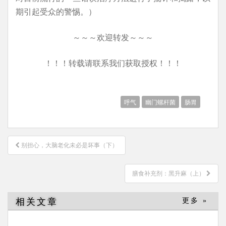
期引起受众的警惕。）
～～～欢迎转发～～～
！！！转载请联系我们获取授权！！！
呼气
幽门螺杆菌
肠胃
文
别担心，大脑老化未必是坏事（下）
章
导
膳食补充剂：黑升麻（上）
航
相关文章
更多 »