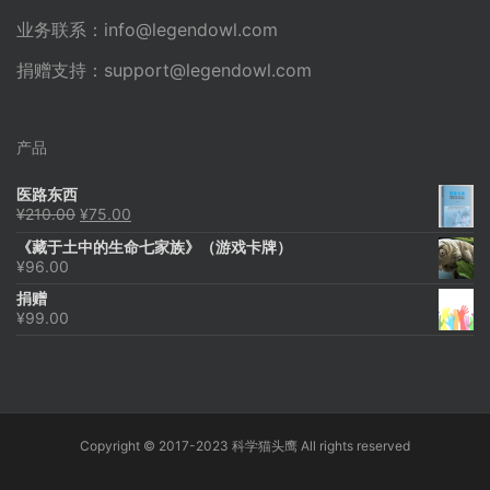
业务联系：
info@legendowl.com
捐赠支持：
support@legendowl.com
产品
医路东西
原
当
¥
210.00
¥
75.00
价
前
《藏于土中的生命七家族》（游戏卡牌）
为：
价
¥
96.00
¥210.00。
格
为：
捐赠
¥75.00。
¥
99.00
Copyright © 2017-2023 科学猫头鹰 All rights reserved