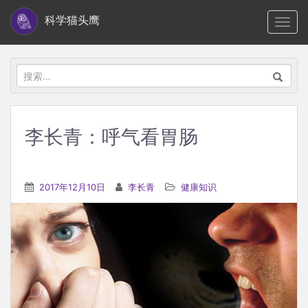
S
科学猫头鹰
TOGG
k
i
p
搜
t
索：
o
m
李长青：呼气看胃肠
a
i
n
2017年12月10日
李长青
健康知识
c
o
n
t
e
n
t