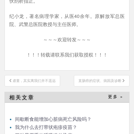
伙剖析指正。
纪小龙，著名病理学家，从医40余年。原解放军总医
院、武警总医院教授与主任医师。
～～～欢迎转发～～～
！！！转载请联系我们获取授权！！！
文
虐童，其实离我们并不遥远
直肠癌的症状、病因及诊断
章
导
相关文章
更多 »
航
间歇断食能增加心脏病死亡风险吗？
我为什么去打带状疱疹疫苗？