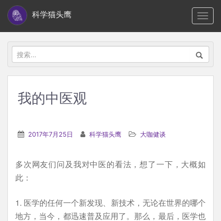
S
科学猫头鹰
TOGG
k
i
p
搜
t
索：
o
m
我的中医观
a
i
n
2017年7月25日
科学猫头鹰
大咖健谈
c
o
多次网友们问及我对中医的看法，想了一下，大概如
n
此：
t
e
1. 医学的任何一个新发现、新技术，无论在世界的哪个
n
地方，当今，都迅速普及应用了。那么，最后，医学也
t