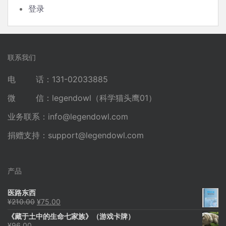
登录
联系我们
电 话：131-02033885
微 信：legendowl（科学猫头鹰01）
业务联系：
info@legendowl.com
捐赠支持：
support@legendowl.com
产品
医路东西
原
当
¥
210.00
¥
75.00
价
前
《藏于土中的生命七家族》（游戏卡牌）
为：
价
¥
96.00