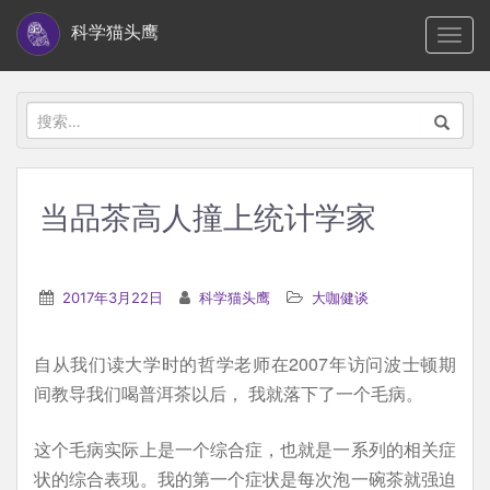
S
科学猫头鹰
TOGG
k
i
p
搜
t
索：
o
m
当品茶高人撞上统计学家
a
i
n
2017年3月22日
科学猫头鹰
大咖健谈
c
o
自从我们读大学时的哲学老师在2007年访问波士顿期
n
间教导我们喝普洱茶以后， 我就落下了一个毛病。
t
e
这个毛病实际上是一个综合症，也就是一系列的相关症
n
状的综合表现。我的第一个症状是每次泡一碗茶就强迫
t