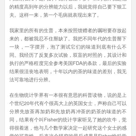
的精度高到年的分辨能力以后，我就觉得自己要下狠工
夫。这样一来，第一个毛病就表现出来了。
我家里的所有的生普，本来按照馈赠者的嘱咐要存放起
来的，都被我忍不住掰缺了。我把不同年代的生普掰下
一块，一字摆开，泡了测试它们的味道到底有什么不
同。我经历了反复多次试验，双盲的对照的，其设计和
执行的严格程度完全参考美国FDA的条款，最后的实验
结果很沮丧地表明，十年以内的茶的味道的差别，我无
法可靠地进行分辨。
在生物统计学界有一本很有意思的科普读物，说的是上
个世纪20年代有个很高大上的英国女士，声称自己可以
分辨先放茶再加奶和先放奶再冲茶的奶茶的味道的不
同，结果有个叫Fisher的统计学家听见了她的吹牛，觉
得很着迷，他与几个数学家决定一起研究这个女士的感
觉的可靠性。后来这个研究的最后成果是Fisher给科学