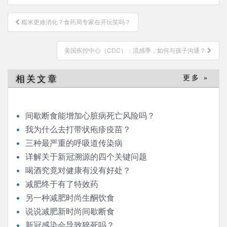
文
糯米更难消化？食药局专家在开玩笑吗？
章
导
美国疾控中心（CDC）：流感季，如何与孩子沟通？
航
相关文章
更多 »
间歇断食能增加心脏病死亡风险吗？
我为什么去打带状疱疹疫苗？
三种最严重的呼吸道传染病
详解关于新冠溯源的四个关键问题
喝酒究竟对健康有没有好处？
减肥终于有了特效药
另一种减肥时尚生酮饮食
说说减肥新时尚间歇断食
新冠感染会导致猝死吗？