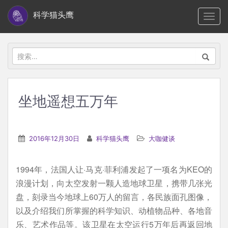
S
科学猫头鹰
TOGG
k
i
p
搜
t
索：
o
m
坐地遥想五万年
a
i
n
2016年12月30日
科学猫头鹰
大咖健谈
c
o
1994年，法国人让·马克·菲利浦发起了一项名为KEO的
n
浪漫计划，向太空发射一颗人造地球卫星，携带几张光
t
盘，刻录当今地球上60万人的留言，各民族面孔图像，
e
以及介绍我们所掌握的科学知识、动植物品种、各地音
n
乐、艺术作品等。该卫星在太空运行5万年后再返回地
t