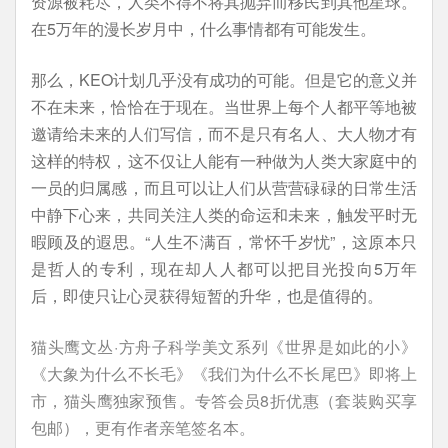
资源被耗尽，人类不得不将其抛弃而移民到其他星球。
在5万年的漫长岁月中，什么事情都有可能发生。
那么，KEO计划几乎没有成功的可能。但是它的意义并
不在未来，恰恰在于现在。当世界上每个人都平等地被
邀请给未来的人们写信，而不是只有名人、大人物才有
这样的特权，这不仅让人能有一种做为人类大家庭中的
一员的归属感，而且可以让人们从营营碌碌的日常生活
中静下心来，共同关注人类的命运和未来，触发平时无
暇顾及的遐思。“人生不满百，常怀千岁忧”，这原本只
是哲人的专利，现在却人人都可以把目光投向5万年
后，即使只让心灵获得短暂的升华，也是值得的。
猫头鹰文丛·方舟子科学美文系列《世界是如此的小》
《大象为什么不长毛》《我们为什么不长尾巴》即将上
市，猫头鹰独家预售。专答会员8折优惠（套装购买享
包邮），更有作者亲笔签名本。