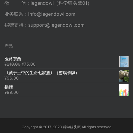
微 信：legendowl（科学猫头鹰01）
业务联系：
info@legendowl.com
捐赠支持：
support@legendowl.com
产品
医路东西
原
当
¥
210.00
¥
75.00
价
前
《藏于土中的生命七家族》（游戏卡牌）
为：
价
¥
96.00
¥210.00。
格
为：
捐赠
¥75.00。
¥
99.00
Copyright © 2017-2023 科学猫头鹰 All rights reserved