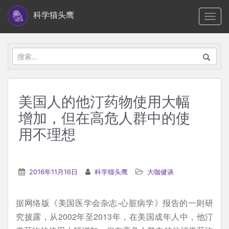
S
科学猫头鹰
TOGG
k
i
p
搜
t
索：
o
m
美国人的他汀药物使用大幅
a
增加，但在高危人群中的使
i
n
用不理想
c
o
n
2016年11月16日
科学猫头鹰
大咖健谈
t
e
据网络版《美国医学会杂志-心脏病学》报告的一则研
n
究披露，从2002年至2013年，在美国成年人中，他汀
t