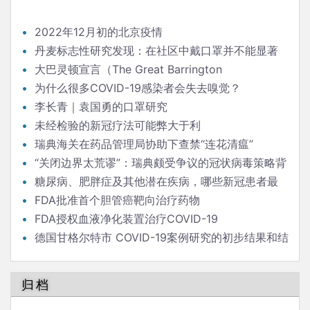
2022年12月初的北京疫情
丹麦标志性研究发现：在社区中戴口罩并不能显著
降低（新冠）感染率
大巴灵顿宣言（The Great Barrington
Declaration）
为什么很多COVID-19感染者会失去嗅觉？
李长青｜袁国勇的口罩研究
未经检验的新冠疗法可能弊大于利
瑞典海关在药品管理局协助下查禁“连花清瘟”
“关闭边界太荒谬”：瑞典颇受争议的冠状病毒策略背
后的流行病学家
糖尿病、肥胖症及其他潜在疾病，哪些新冠患者最
危险？
FDA批准首个胆管癌靶向治疗药物
FDA授权血液净化装置治疗COVID-19
德国甘格尔特市 COVID-19案例研究的初步结果和结
论
归档