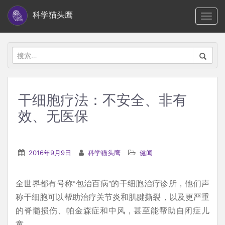
S
科学猫头鹰
TOGG
k
i
p
搜
t
索：
o
m
干细胞疗法：不安全、非有
a
效、无医保
i
n
c
2016年9月9日
科学猫头鹰
健闻
o
n
t
全世界都有号称“包治百病”的干细胞治疗诊所，他们声
e
称干细胞可以帮助治疗关节炎和肌腱撕裂，以及更严重
n
的脊髓损伤、帕金森症和中风，甚至能帮助自闭症儿
t
童。