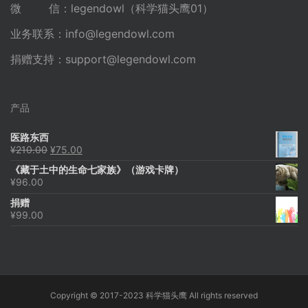
微 信：legendowl（科学猫头鹰01）
业务联系：
info@legendowl.com
捐赠支持：
support@legendowl.com
产品
医路东西
原
当
¥
210.00
¥
75.00
价
前
《藏于土中的生命七家族》（游戏卡牌）
为：
价
¥
96.00
¥210.00。
格
为：
捐赠
¥75.00。
¥
99.00
Copyright © 2017-2023 科学猫头鹰 All rights reserved