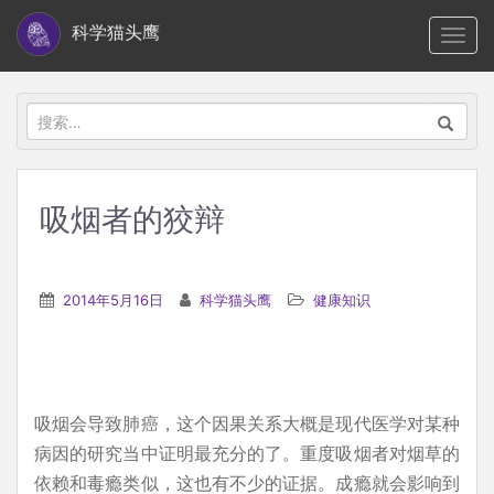
S
科学猫头鹰
TOGG
k
i
p
搜
t
索：
o
m
吸烟者的狡辩
a
i
n
2014年5月16日
科学猫头鹰
健康知识
c
o
n
t
吸烟会导致肺癌，这个因果关系大概是现代医学对某种
e
病因的研究当中证明最充分的了。重度吸烟者对烟草的
n
依赖和毒瘾类似，这也有不少的证据。成瘾就会影响到
t