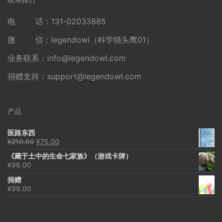
联系我们
电 话：131-02033885
微 信：legendowl（科学猫头鹰01）
业务联系：
info@legendowl.com
捐赠支持：
support@legendowl.com
产品
医路东西
原
当
¥
210.00
¥
75.00
价
前
《藏于土中的生命七家族》（游戏卡牌）
为：
价
¥
96.00
¥210.00。
格
为：
捐赠
¥75.00。
¥
99.00