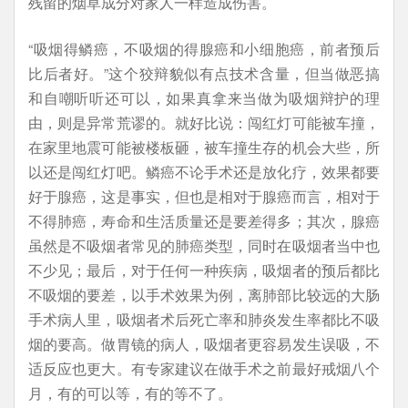
残留的烟草成分对家人一样造成伤害。
“吸烟得鳞癌，不吸烟的得腺癌和小细胞癌，前者预后
比后者好。”这个狡辩貌似有点技术含量，但当做恶搞
和自嘲听听还可以，如果真拿来当做为吸烟辩护的理
由，则是异常荒谬的。就好比说：闯红灯可能被车撞，
在家里地震可能被楼板砸，被车撞生存的机会大些，所
以还是闯红灯吧。鳞癌不论手术还是放化疗，效果都要
好于腺癌，这是事实，但也是相对于腺癌而言，相对于
不得肺癌，寿命和生活质量还是要差得多；其次，腺癌
虽然是不吸烟者常见的肺癌类型，同时在吸烟者当中也
不少见；最后，对于任何一种疾病，吸烟者的预后都比
不吸烟的要差，以手术效果为例，离肺部比较远的大肠
手术病人里，吸烟者术后死亡率和肺炎发生率都比不吸
烟的要高。做胃镜的病人，吸烟者更容易发生误吸，不
适反应也更大。有专家建议在做手术之前最好戒烟八个
月，有的可以等，有的等不了。