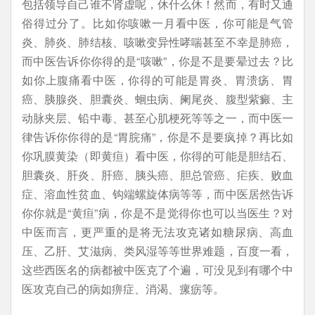
包括领导自己谁不肾虚呢，休什么休！然而，有时又通
俗得过分了。比如你咳嗽一月看中医，你可能是气管
炎、肺炎、肺结核、咳嗽变异性哮喘甚至不幸是肺癌，
而中医告诉你你得的是“咳嗽”，你是不是要晕过去？比
如你上腹痛看中医，你得的可能是胃炎、胃溃疡、胃
癌、胰腺炎、胆囊炎、蛔虫病、阑尾炎、腹型紫癜、主
动脉夹层、铅中毒、甚至心肌梗死等等之一，而中医一
律告诉你你得的是“胃脘痛”，你是不是要疯掉？再比如
你巩膜黄染（即黄疸）看中医，你得的可能是胆结石、
胆囊炎、肝炎、肝癌、胰头癌、胆总管癌、疟疾、败血
症、溶血性贫血、钩端螺旋体病等等，而中医居然告诉
你你就是“黄疸”病，你是不是觉得你也可以当医生？对
中医而言，更严重的是将无法攻克诸如糖尿病、高血
压、乙肝、艾滋病、类风湿等等世界难题，百度一看，
这些西医名的病都被中医克了个遍，可没见到有哪个中
医攻克自己的病如痹症、消渴、瘰疬等。