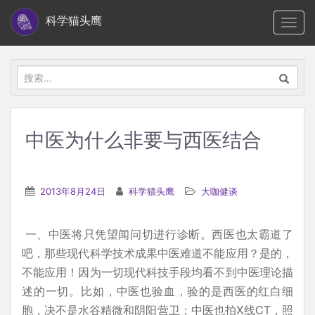
S
科学猫头鹰
TOGG
k
i
p
搜
t
索：
o
m
中医为什么非要与西医结合
a
i
n
2013年8月24日
科学猫头鹰
大咖健谈
c
o
一、中医将只凭望闻问切进行诊断。西医也太霸道了
n
吧，那些现代科学技术成果中医难道不能应用？是的，
t
不能应用！因为一切现代科技手段均看不到中医理论描
e
述的一切。比如，中医也验血，验的是西医的红白细
n
胞，决不是水谷精微和阴阳营卫；中医也拍X线CT，照
t