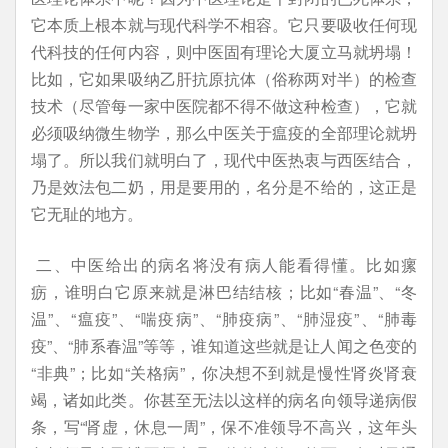
它本质上根本就与现代科学不相容。它只要吸收任何现
代科技的任何内容，则中医固有理论大厦立马就坍塌！
比如，它如果吸纳乙肝抗原抗体（俗称两对半）的检查
技术（尽管每一家中医院都不得不做这种检查），它就
必须吸纳微生物学，那么中医关于瘟疫的全部理论就坍
塌了。所以我们就明白了，现代中医热衷与西医结合，
乃是效法包二奶，用是要用的，名分是不给的，这正是
它无耻的地方。
二、中医给出的病名将没有病人能看得懂。比如瘰
疬，谁明白它原来就是淋巴结结核；比如“春温”、“冬
温”、“瘟疫”、“喘疫病”、“肺疫病”、“肺湿疫”、“肺毒
疫”、“肺系春温”等等，谁知道这些就是让人闻之色变的
“非典”；比如“关格病”，你决想不到就是慢性肾炎肾衰
竭，诸如此类。你甚至无法以这样的病名向领导递病假
条，写“肾虚，休息一周”，保不准领导不高兴，这年头