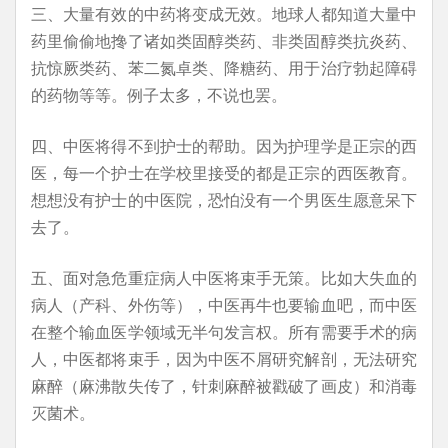
三、大量有效的中药将变成无效。地球人都知道大量中
药里偷偷地搀了诸如类固醇类药、非类固醇类抗炎药、
抗惊厥类药、苯二氮卓类、降糖药、用于治疗勃起障碍
的药物等等。例子太多，不说也罢。
四、中医将得不到护士的帮助。因为护理学是正宗的西
医，每一个护士在学校里接受的都是正宗的西医教育。
想想没有护士的中医院，恐怕没有一个男医生愿意呆下
去了。
五、面对急危重症病人中医将束手无策。比如大失血的
病人（产科、外伤等），中医再牛也要输血吧，而中医
在整个输血医学领域无半句发言权。所有需要手术的病
人，中医都将束手，因为中医不屑研究解剖，无法研究
麻醉（麻沸散失传了，针刺麻醉被戳破了画皮）和消毒
灭菌术。