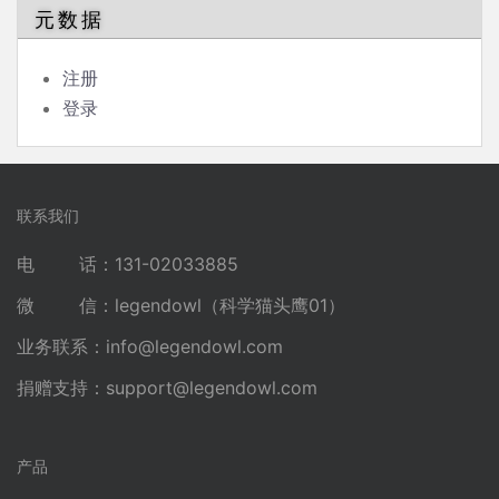
元数据
注册
登录
联系我们
电 话：131-02033885
微 信：legendowl（科学猫头鹰01）
业务联系：
info@legendowl.com
捐赠支持：
support@legendowl.com
产品