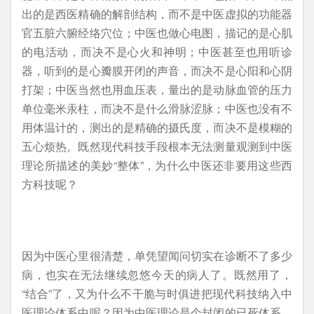
出的是西医精确的解剖结构，而不是中医虚拟的功能器
官五脏六腑经络穴位；中医也做心电图，描记的是心肌
的电活动，而决不是心火和神明；中医甚至也用听诊
器，听到的是心瓣膜开闭的声音，而决不是心阳和心阴
打架；中医当然也用血压表，量出的是动脉血管的压力
单位毫米汞柱，而决不是什么滑脉涩脉；中医也没有不
用体温计的，测出的是精确的摄氏度，而决不是模糊的
五心烦热。既然现代科技手段根本无法测量观测到中医
理论所描述的美妙“整体”，为什么中医还非要用这些西
方科技呢？
因为中医心里很清楚，单凭望闻问切实在诊断不了多少
病，也实在无法继续忽悠今天的病人了。既然用了，
“结合”了，又为什么不干脆与时俱进把现代科技纳入中
医理论体系中呢？因为中医理论是个封闭的已死体系，