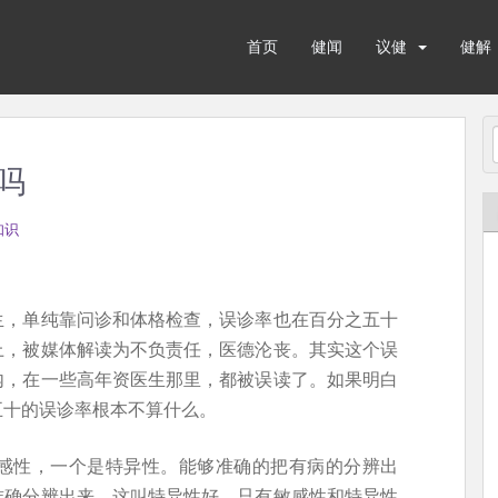
首页
健闻
议健
健解
吗
知识
生，单纯靠问诊和体格检查，误诊率也在百分之五十
上，被媒体解读为不负责任，医德沦丧。其实这个误
内，在一些高年资医生那里，都被误读了。如果明白
五十的误诊率根本不算什么。
感性，一个是特异性。能够准确的把有病的分辨出
准确分辨出来，这叫特异性好。只有敏感性和特异性