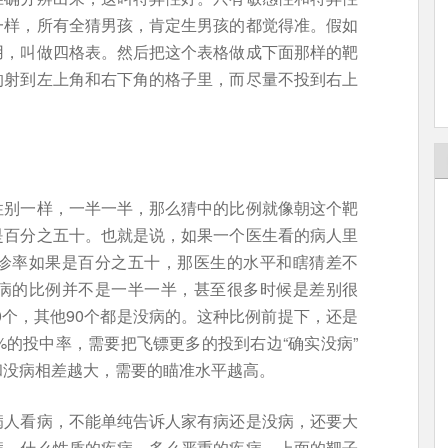
一样，所有全猜男孩，肯定生男孩的都觉得准。假如
用，叫做四格表。然后把这个表格做成下面那样的靶
的射到左上角和右下角的格子里，而尽量不投到右上
性别一样，一半一半，那么猜中的比例就像朝这个靶
是百分之五十。也就是说，如果一个医生看的病人里
诊率如果是百分之五十，那医生的水平和瞎猜差不
病的比例并不是一半一半，甚至很多时候是差别很
0个，其他90个都是没病的。这种比例前提下，还是
%的投中率，需要把飞镖更多的投到右边“确实没病”
和没病相差越大，需要的瞄准水平越高。
病人看病，不能单纯告诉人家有病还是没病，还要大
病，什么性质的疾病，多么严重的疾病。上面的靶子