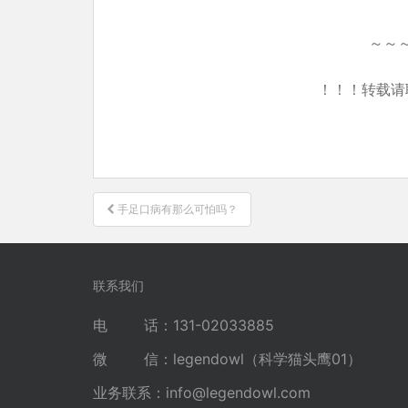
～～
！！！转载请
文
手足口病有那么可怕吗？
章
导
航
联系我们
电 话：131-02033885
微 信：legendowl（科学猫头鹰01）
业务联系：
info@legendowl.com