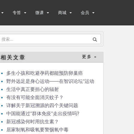
专答
微课
商城
会员
搜
索：
相关文章
更多 »
多生小孩和吃避孕药都能预防卵巢癌
野外远足是身心运动——在智识论坛“运动
与健康”的发言
生活中真正要担心的辐射
有没有可能全面消灭蚊子？
详解关于新冠溯源的四个关键问题
中国能通过“群体免疫”走出疫情吗?
新冠感染何时用抗生素？
居家制氧和吸氧要警惕氧中毒