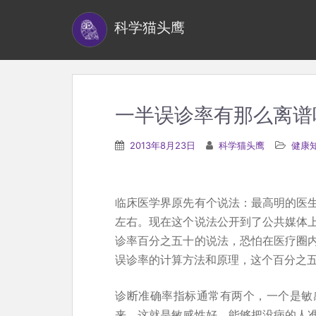
S
科学猫头鹰
k
i
p
t
o
一半误诊率有那么离谱
m
a
2013年8月23日
科学猫头鹰
健康
i
n
c
临床医学界原先有个说法：最高明的医
o
左右。现在这个说法公开到了公共媒体
n
诊率百分之五十的说法，恐怕在医疗圈
t
误诊率的计算方法和原理，这个百分之
e
n
诊断准确率指标通常有两个，一个是敏
t
来，这就是敏感性好，能够把没病的人