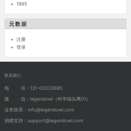
1995
元数据
注册
登录
联系我们
电 话：131-02033885
微 信：legendowl（科学猫头鹰01）
业务联系：
info@legendowl.com
捐赠支持：
support@legendowl.com