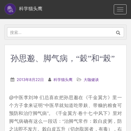
S
科学猫头鹰
TOGG
k
i
p
搜
t
索：
o
m
孙思邈、脚气病，“穀”和“榖”
a
i
n
2013年8月22日
科学猫头鹰
大咖健谈
c
o
@中医李刘坤 们总喜欢把孙思邈在《千金翼方》里一
n
个方子拿来证明“中医早就知道吃带麸、带糠的粮食可
t
预防和治疗脚气病”。《千金翼方·卷十七·中风下》里对
e
脚气病确有这么一段话：“治脚气常作：榖白皮粥，防
n
之法即不发方。榖白皮五升（切勿取斑者，有毒），右
t