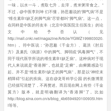
一味，以水一斗，煮取七升，去滓，煮米粥常食之。”
不过，@中医李刘坤 们不懂，孙思邈说的“脚气病”不是
“维生素B1缺乏的脚气病”尽管都叫“脚气病”。这一点，
在同样是中医的符友丰（北京中医医院主任医生）的论
文中给予否认（见
http://mall.cnki.net/magazine/Article/YGWZ199803020.
htm）。符中医说：“孙思邈《千金方》、葛洪《肘后
方》及巢氏《病源》中的脚气、脚弱或“风毒脚气”，不
同于现代医学所说的维生素B1缺乏病”。这种病对于现
代人来说就是“香港脚”，也就是“足癣”，由癣菌感染引
起。并不是“维生素B1缺乏的脚气病”，那是以“神经末
梢障碍”引起的疾病。这在@龙哥科学公园 的长微博里
已经描写清楚了，不再赘述。而且现在网上有些《千金
翼方》版本，就是明确翻译为“香港脚”了。比如
http://blog.sina.com.cn/s/blog_4b6594920100935i.htm
l等等。