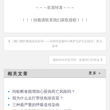
～～～欢迎转发～～～
！！！转载请联系我们获取授权！！！
文
《幽门螺杆菌感染的处理——马斯特里赫特V/佛罗伦萨共识报告》要点
章
荟萃
导
航
酒杯的对岸是浮肿、焦黄和口吐鲜血
相关文章
更多 »
间歇断食能增加心脏病死亡风险吗？
我为什么去打带状疱疹疫苗？
三种最严重的呼吸道传染病