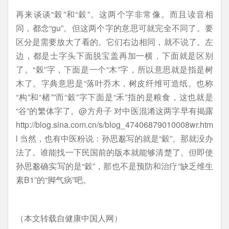
再来谈谈“榖”和“穀”。这两个字非常像。而且读音相
同，都念“gu”。但这两个字的意思可就完全不同了。要
区分是需要放大了看的。它们右边相同，就不说了。左
边，都是士字头下面脱宝盖再加一横，下面就是区别
了。“榖”字，下面是一个“木”字，所以意思就是指是树
木了。字典意思是“落叶乔木，树皮纤维可造纸。也称
“构”和“楮””而“穀”字下面是“禾”指的是粮食，这也就是
“谷”的繁体字了。@方舟子 对中医混淆这两字早有揭露
http://blog.sina.com.cn/s/blog_47406879010008wr.htm
l 当然，也有中医粉说：孙思邈写的就是“穀”。那就没办
法了。谁能找一下民国前的版本就能够清楚了。但即使
孙思邈确实写的是“穀”，那也不是预防和治疗“缺乏维生
素B1”的“脚气病”吧。
（本文转载自健康中国人网）