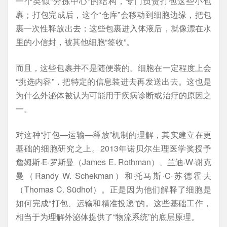
一个类似“分拣中心”的结构，专门负责打包这些小包
裹；打包完成后，这个“仓库”会移动到细胞边缘，把包
裹一次性释放出去；这些包裹进入体液后，就像漂在水
里的小信封，被其他细胞“签收”。
而且，这些包裹并不是随便装的。细胞在一定程度上会
“挑选内容”，把特定的信息装进去再发送出去。这也是
为什么外泌体被认为可能用于疾病诊断或治疗的原因之
一。
对这种“打包—运输—释放”机制的理解，其实建立在更
基础的细胞研究之上。2013年诺贝尔生理医学奖授予
詹姆斯·E·罗斯曼（James E. Rothman）、兰迪·W·谢克
曼（Randy W. Schekman）和托马斯·C·苏德霍夫
（Thomas C. Südhof）。正是因为他们解释了细胞是
如何完成“打包、运输和精准投递”的。这些基础工作，
相当于为理解外泌体提供了“物流系统”的底层原理。