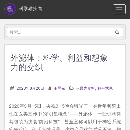
S
科学猫头鹰
TOGG
k
i
p
搜
t
索：
o
m
外泌体：科学、利益和想象
a
力的交织
i
n
c
,
2026年6月20日
王晨光
王晨光专栏
科舟求见
o
n
t
2026年3月15日，央视3·15晚会曝光了一类近年频繁出
e
现在医美宣传中的“明星概念”——外泌体。一些机构将
n
其包装为抗衰“前沿科技”，甚至宣称可以用于神经系统
t
疾病治疗。但现实情况是，这类产品往往成分不清，却