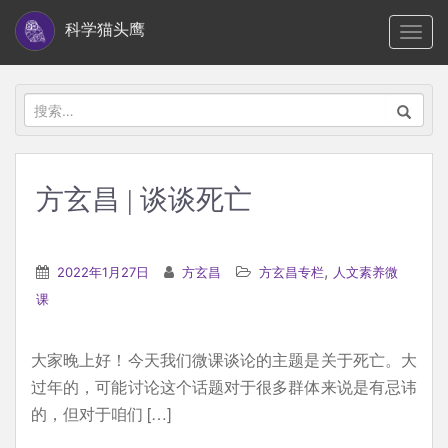
S
科学猫头鹰
TOGG
k
i
p
搜
t
索：
o
m
方玄昌 | 谈谈死亡
a
i
n
,
2022年1月27日
方玄昌
方玄昌专栏
人文素养微
c
课
o
n
大家晚上好！今天我们微课谈论的主题是关于死亡。大
t
过年的，可能讨论这个话题对于很多群体来说是有忌讳
e
的，但对于咱们 […]
n
t