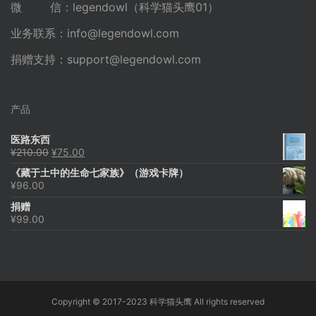
微 信：legendowl（科学猫头鹰01）
业务联系：
info@legendowl.com
捐赠支持：
support@legendowl.com
产品
医路东西
原
当
¥
210.00
¥
75.00
价
前
《藏于土中的生命七家族》（游戏卡牌）
为：
价
¥
96.00
¥210.00。
格
为：
捐赠
¥75.00。
¥
99.00
Copyright © 2017-2023 科学猫头鹰 All rights reserved