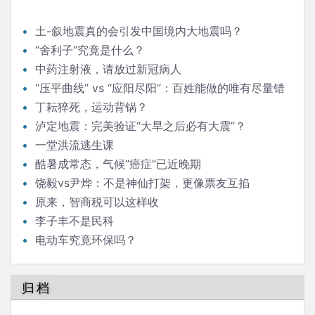
土-叙地震真的会引发中国境内大地震吗？
“舍利子”究竟是什么？
中药注射液，请放过新冠病人
“压平曲线” vs “应阳尽阳”：百姓能做的唯有尽量错
峰感染
丁耘猝死，运动背锅？
泸定地震：完美验证“大旱之后必有大震”？
一堂洪流逃生课
酷暑成常态，气候“癌症”已近晚期
饶毅vs尹烨：不是神仙打架，更像票友互掐
原来，智商税可以这样收
李子丰不是民科
电动车究竟环保吗？
归档