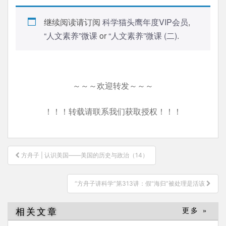
继续阅读请订阅
科学猫头鹰年度VIP会员
,
“人文素养”微课
or
“人文素养”微课 (二)
.
～～～欢迎转发～～～
！！！转载请联系我们获取授权！！！
文
方舟子 | 认识美国——美国的历史与政治（14）
章
导
“方舟子讲科学”第313讲：假“海归”被处理是活该
航
相关文章
更多 »