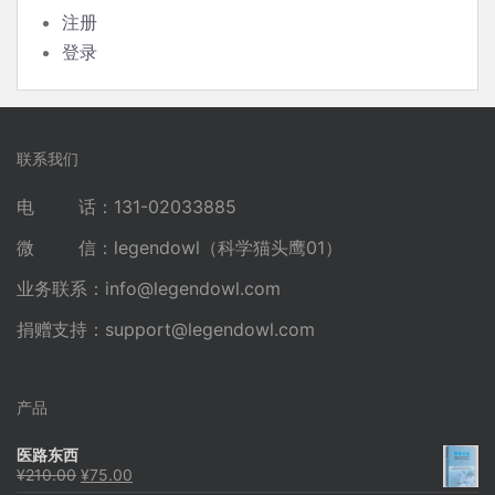
注册
登录
联系我们
电 话：131-02033885
微 信：legendowl（科学猫头鹰01）
业务联系：
info@legendowl.com
捐赠支持：
support@legendowl.com
产品
医路东西
原
当
¥
210.00
¥
75.00
价
前