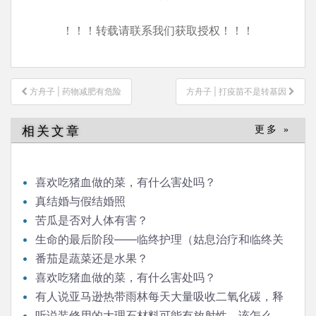
！！！转载请联系我们获取授权！！！
文
方舟子 | 药物减肥有危险
方舟子 | 打疫苗不是转基因
章
导
相关文章
更多 »
航
喜欢吃猪血做的菜，有什么害处吗？
真结婚与假结婚照
苦瓜是否对人体有害？
生命的最后阶段——临终护理（姑息治疗和临终关
怀）
番茄是蔬菜还是水果？
喜欢吃猪血做的菜，有什么害处吗？
有人说亚马逊热带雨林每天大量吸收二氧化碳，释
放氧气，对人类生存意义重大，是这样吗？
听说装修用的大理石材料可能有放射性，该怎么