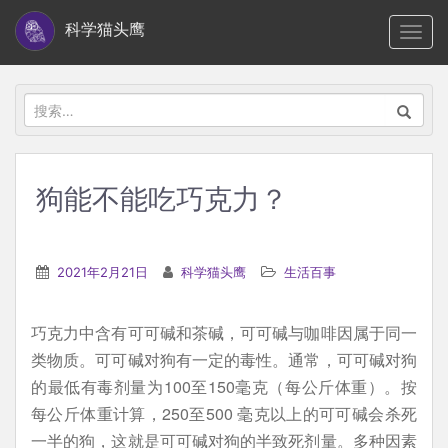
S
科学猫头鹰
TOGG
k
i
p
搜
t
索：
o
m
狗能不能吃巧克力？
a
i
n
2021年2月21日
科学猫头鹰
生活百事
c
o
巧克力中含有可可碱和茶碱，可可碱与咖啡因属于同一
n
类物质。可可碱对狗有一定的毒性。通常，可可碱对狗
t
的最低有毒剂量为100至150毫克（每公斤体重）。按
e
每公斤体重计算，250至500 毫克以上的可可碱会杀死
n
一半的狗，这就是可可碱对狗的半致死剂量。多种因素
t