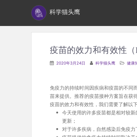
S
科学猫头鹰
k
i
p
t
o
疫苗的效力和有效性（Efficac
m
a
2020年3月24日
科学猫头鹰
健康
i
n
c
免疫力的持续时间因疾病和疫苗的不同
o
苗来提供。推荐的疫苗接种方案旨在获
n
疫苗的效力和有效性，我们需要了解以
t
今天使用的许多疫苗都是相对较新
e
更新；
n
对于许多疾病，自然感染后免疫力
t