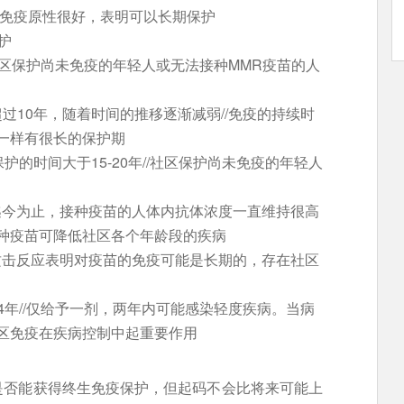
疫苗免疫原性很好，表明可以长期保护
保护
/社区保护尚未免疫的年轻人或无法接种MMR疫苗的人
超过10年，随着时间的推移逐渐减弱//免疫的持续时
一样有很长的保护期
保护的时间大于15-20年//社区保护尚未免疫的年轻人
//迄今为止，接种疫苗的人体内抗体浓度一直维持很高
种疫苗可降低社区各个年龄段的疾病
抗原攻击反应表明对疫苗的免疫可能是长期的，存在社区
14年//仅给予一剂，两年内可能感染轻度疾病。当病
区免疫在疾病控制中起重要作用
是否能获得终生免疫保护，但起码不会比将来可能上