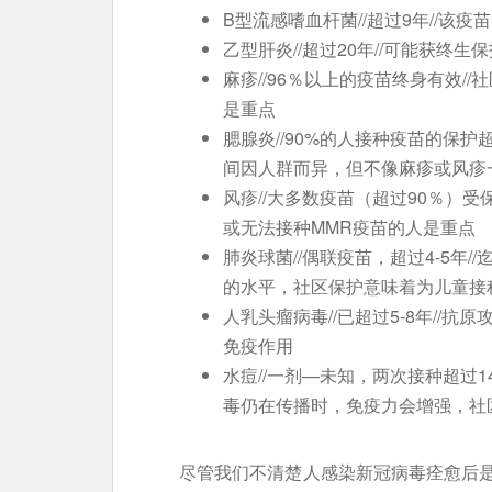
B型流感嗜血杆菌//超过9年//该
乙型肝炎//超过20年//可能获终生
麻疹//96％以上的疫苗终身有效/
是重点
腮腺炎//90%的人接种疫苗的保护
间因人群而异，但不像麻疹或风疹
风疹//大多数疫苗（超过90％）受
或无法接种MMR疫苗的人是重点
肺炎球菌//偶联疫苗，超过4-5年
的水平，社区保护意味着为儿童接
人乳头瘤病毒//已超过5-8年//
免疫作用
水痘//一剂—未知，两次接种超过
毒仍在传播时，免疫力会增强，社
尽管我们不清楚人感染新冠病毒痊愈后