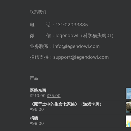
导
航
联系我们
电 话：131-02033885
微 信：legendowl（科学猫头鹰01）
业务联系：
info@legendowl.com
捐赠支持：
support@legendowl.com
产品
医路东西
原
当
¥
210.00
¥
75.00
价
前
《藏于土中的生命七家族》（游戏卡牌）
为：
价
¥
96.00
¥210.00。
格
为：
捐赠
¥75.00。
¥
99.00