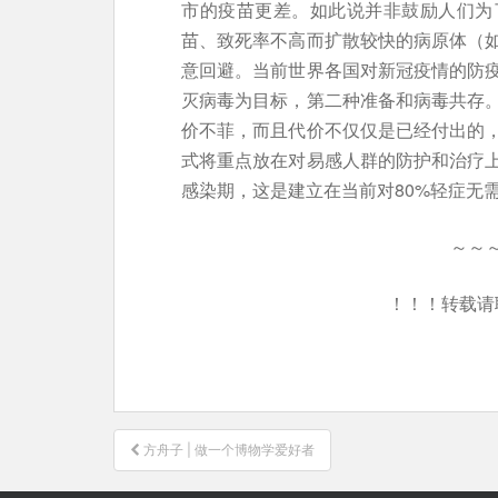
市的疫苗更差。如此说并非鼓励人们为
苗、致死率不高而扩散较快的病原体（
意回避。当前世界各国对新冠疫情的防
灭病毒为目标，第二种准备和病毒共存
价不菲，而且代价不仅仅是已经付出的
式将重点放在对易感人群的防护和治疗
感染期，这是建立在当前对80%轻症无
～～
！！！转载请
文
方舟子 | 做一个博物学爱好者
章