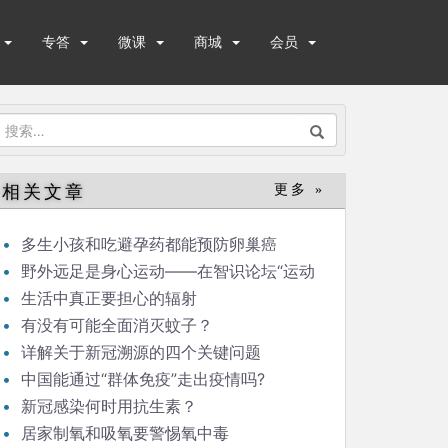
专答
微课
商城
会员
搜
索：
相关文章
更多 »
多生小孩和吃避孕药都能预防卵巢癌
野外远足是身心运动——在智识论坛“运动
与健康”的发言
生活中真正要担心的辐射
有没有可能全面消灭蚊子？
详解关于新冠溯源的四个关键问题
中国能通过“群体免疫”走出疫情吗?
新冠感染何时用抗生素？
居家制氧和吸氧要警惕氧中毒