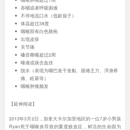
吞咽或者呼吸困难
不停地流口水（低龄孩子）
体温超过38度
咽喉部有白色脓疱
出现皮疹
关节痛
嗓音嘶哑超过2周
唾液或痰含血丝
脱水（表现为嘴巴发干发黏、困倦乏力、浑身疼
痛、眩晕等）
咽喉肿痛频发
【延伸阅读】
2013年3月2日，加拿大卡尔加里地区的一位7岁小男孩
Ryan死于咽喉炎导致的重度败血症，鲜活的生命因为