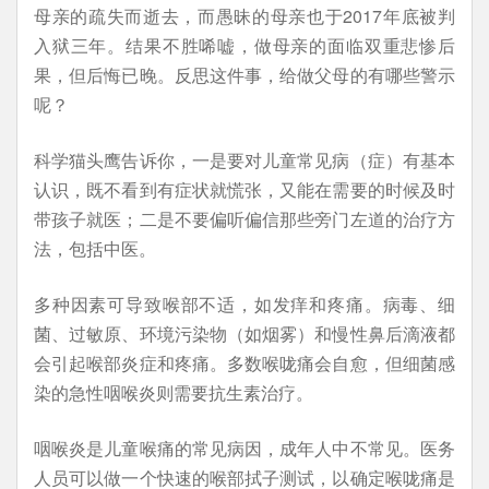
母亲的疏失而逝去，而愚昧的母亲也于2017年底被判
入狱三年。结果不胜唏嘘，做母亲的面临双重悲惨后
果，但后悔已晚。反思这件事，给做父母的有哪些警示
呢？
科学猫头鹰告诉你，一是要对儿童常见病（症）有基本
认识，既不看到有症状就慌张，又能在需要的时候及时
带孩子就医；二是不要偏听偏信那些旁门左道的治疗方
法，包括中医。
多种因素可导致喉部不适，如发痒和疼痛。病毒、细
菌、过敏原、环境污染物（如烟雾）和慢性鼻后滴液都
会引起喉部炎症和疼痛。多数喉咙痛会自愈，但细菌感
染的急性咽喉炎则需要抗生素治疗。
咽喉炎是儿童喉痛的常见病因，成年人中不常见。医务
人员可以做一个快速的喉部拭子测试，以确定喉咙痛是