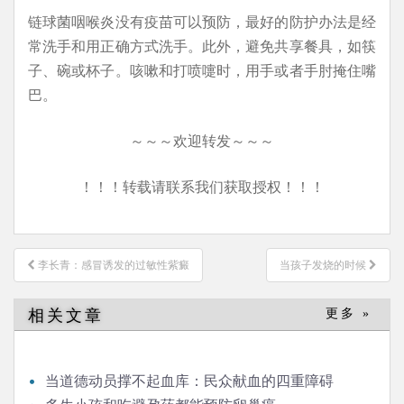
链球菌咽喉炎没有疫苗可以预防，最好的防护办法是经
常洗手和用正确方式洗手。此外，避免共享餐具，如筷
子、碗或杯子。咳嗽和打喷嚏时，用手或者手肘掩住嘴
巴。
～～～欢迎转发～～～
！！！转载请联系我们获取授权！！！
文
李长青：感冒诱发的过敏性紫癜
当孩子发烧的时候
章
导
相关文章
更多 »
航
当道德动员撑不起血库：民众献血的四重障碍