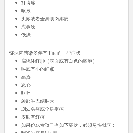
打喷嚏
咳嗽
头疼或者全身肌肉疼痛
流鼻涕
低烧
链球菌感染多伴有下面的一些症状：
扁桃体红肿（表面或有白色的脓疱）
喉底有小的红点
高热
恶心
呕吐
颈部淋巴结肿大
剧烈头痛或全身疼痛
皮肤有红疹
如果你或者孩子有如下症状，必须尽快就医：
咽喉肿痛超过1周