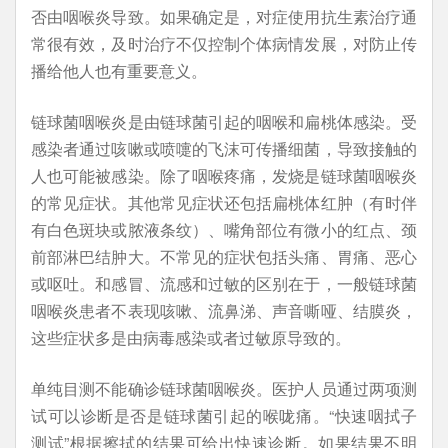
否由咽喉炎导致。如果确定是，对症使用抗生素治疗通
常很有效，及时治疗不仅控制个体病情发展，对防止传
播给他人也有重要意义。
链球菌咽喉炎是由链球菌引起的咽喉和扁桃体感染。受
感染者通过咳嗽或喷嚏的飞沫可传播细菌，导致接触的
人也可能被感染。除了咽喉疼痛，发烧是链球菌咽喉炎
的常见症状。其他常见症状还包括扁桃体红肿（有时伴
有白色斑块或脓液条纹）、嘴角部位有微小的红点、颈
前部淋巴结肿大。不常见的症状包括头痛、胃痛、恶心
或呕吐。和感冒、流感和过敏的区别在于，一般链球菌
咽喉炎患者不表现咳嗽、流鼻涕、声音嘶哑、结膜炎，
这些症状多是由病毒感染或者过敏原导致的。
单纯目测不能确诊链球菌咽喉炎。医护人员通过两项测
试可以诊断是否是链球菌引起的喉咙痛。“快速咽拭子
测试”根据擦拭的结果可给出快速诊断。如果结果不明