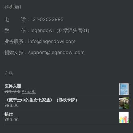
联系我们
电 话：131-02033885
微 信：legendowl（科学猫头鹰01）
业务联系：
info@legendowl.com
捐赠支持：
support@legendowl.com
产品
医路东西
原
当
¥
210.00
¥
75.00
价
前
《藏于土中的生命七家族》（游戏卡牌）
为：
价
¥
96.00
¥210.00。
格
为：
捐赠
¥75.00。
¥
99.00