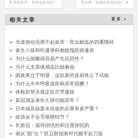
文
圣诞科学，竟然如此奇妙！
李长青：保健品营销的命门
章
导
相关文章
更多 »
航
当道德动员撑不起血库：民众献血的四重障碍
多生小孩和吃避孕药都能预防卵巢癌
为什么细菌很容易产生抗药性？
为什么支原体感染比较麻烦
因效果过于明显，这款新药提前终止了试验
为什么今年呼吸道疾病异常猖獗？
体检前禁水规定应尽早废除
新冠感染者长久肺功能异常？
日本福岛核废水排放的后果有多严重？
疫苗会不会导致肺结节？
长新冠：值得担忧的和过度担忧的
祸从“甜”出？世卫新指南对代糖手起刀落