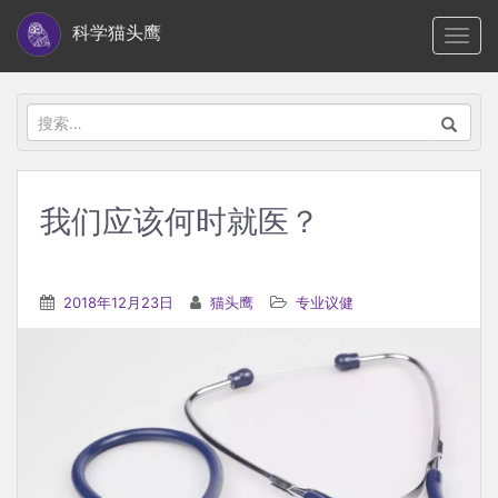
S
科学猫头鹰
TOGG
k
i
p
搜
t
索：
o
m
我们应该何时就医？
a
i
n
2018年12月23日
猫头鹰
专业议健
c
o
n
t
e
n
t