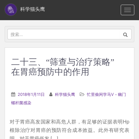
S
科学猫头鹰
TOGG
k
i
p
搜
t
索：
o
m
二十三、“筛查与治疗策略”
a
在胃癌预防中的作用
i
n
c
2018年1月11日
科学猫头鹰
忙里偷闲学马V－幽门
o
螺杆菌感染
n
t
e
对于胃癌高发国家和高危人群，有足够的证据表明Hp
n
根除治疗对胃癌的预防符合成本效益。此外有研究表
t
明，对于胃癌低发 […]