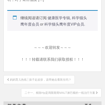
继续阅读请订阅
健康医学专辑
,
科学猫头
鹰年度会员
or
科学猫头鹰年度VIP会员
.
～～～欢迎转发～～～
！！！转载请联系我们获取授权！！！
文
妈妈育儿热线 | 孩子起皮疹，该带她去看医生吗？
章
导
二十一、根除Hp是局限期胃MALT淋巴瘤的一线治疗方案
航