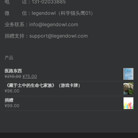
电 话：131-02033885
微 信：legendowl（科学猫头鹰01）
业务联系：
info@legendowl.com
捐赠支持：
support@legendowl.com
产品
医路东西
原
当
¥
210.00
¥
75.00
价
前
《藏于土中的生命七家族》（游戏卡牌）
为：
价
¥
96.00
¥210.00。
格
为：
捐赠
¥75.00。
¥
99.00