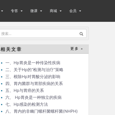
专答
微课
商城
会员
搜
索：
相关文章
更多 »
一、Hp胃炎是一种传染性疾病
二、关于Hp的“检测与治疗”策略
三、根除Hp对胃酸分泌的影响
四、胃内菌群与胃部疾病的关系
五、Hp与胃癌的关系
六、 Hp胃炎是一种独立的疾病
七、Hp感染的检测方法
八、胃内的非幽门螺杆菌螺杆菌(NHPH)