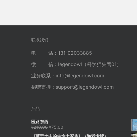
联系我们
电 话：131-02033885
微 信：legendowl（科学猫头鹰01）
业务联系：
info@legendowl.com
捐赠支持：
support@legendowl.com
产品
医路东西
原
当
¥
210.00
¥
75.00
价
前
《藏于土中的生命七家族》（游戏卡牌）