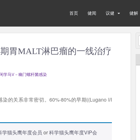
首页
健闻
议健
健解
期胃MALT淋巴瘤的一线治疗
闲学马V－幽门螺杆菌感染
染的关系非常密切。60%-80%的早期((Lugano I/I
科学猫头鹰年度会员
or
科学猫头鹰年度VIP会