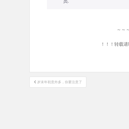
员
.
～～
！！！转载请
文
岁末年初意外多，你要注意了
章
导
航