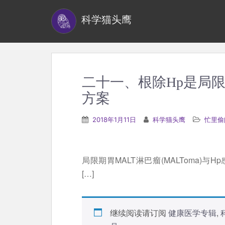
S
科学猫头鹰
k
i
p
t
o
二十一、根除Hp是局限
m
方案
a
i
2018年1月11日
科学猫头鹰
忙里偷
n
c
o
局限期胃MALT淋巴瘤(MALToma)与Hp感
n
[…]
t
e
n
继续阅读请订阅
健康医学专辑
,
t