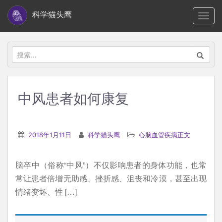
S
科学猫头鹰
TOGG
k
i
p
搜
t
索：
o
m
中风患者如何康复
a
i
n
2018年1月11日
科学猫头鹰
心脑血管疾病正文
c
o
脑卒中（俗称“中风”）不仅影响患者的身体功能，也常
n
常让患者倍增无助感、挫折感、沮丧和冷漠，甚至出现
t
情绪变坏、性 […]
e
n
t