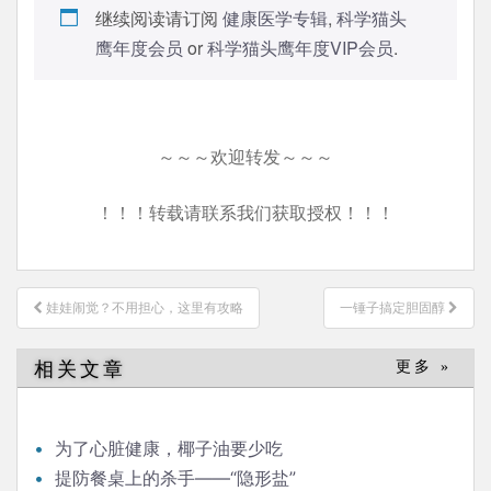
继续阅读请订阅
健康医学专辑
,
科学猫头
鹰年度会员
or
科学猫头鹰年度VIP会员
.
～～～欢迎转发～～～
！！！转载请联系我们获取授权！！！
文
娃娃闹觉？不用担心，这里有攻略
一锤子搞定胆固醇
章
导
相关文章
更多 »
航
为了心脏健康，椰子油要少吃
提防餐桌上的杀手——“隐形盐”