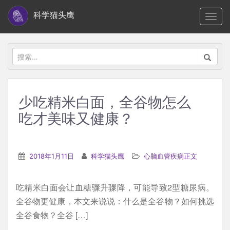
S
科学猫头鹰
TOGG
k
i
p
搜
t
索：
o
m
少吃精米白面，全谷物怎么
a
吃才美味又健康？
i
n
c
2018年1月11日
科学猫头鹰
心脑血管疾病正文
o
n
t
吃精米白面会让血糖骤升骤降，可能导致2型糖尿病。
e
全谷物更健康，本文来说说：什么是全谷物？如何挑选
n
全谷食物？全谷 […]
t